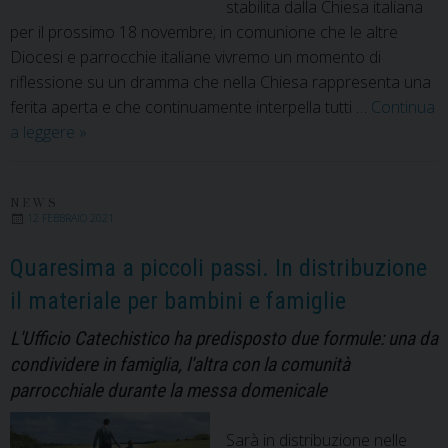
stabilita dalla Chiesa italiana
per il prossimo 18 novembre; in comunione che le altre
Diocesi e parrocchie italiane vivremo un momento di
riflessione su un dramma che nella Chiesa rappresenta una
ferita aperta e che continuamente interpella tutti …
Continua
Giovedì
a leggere
»
18
novembre
la
NEWS
12 FEBBRAIO 2021
Prima
Giornata
Quaresima a piccoli passi. In distribuzione
di
il materiale per bambini e famiglie
preghiera
per
L'Ufficio Catechistico ha predisposto due formule: una da
le
condividere in famiglia, l'altra con la comunità
vittime
parrocchiale durante la messa domenicale
degli
abusi
Sarà in distribuzione nelle