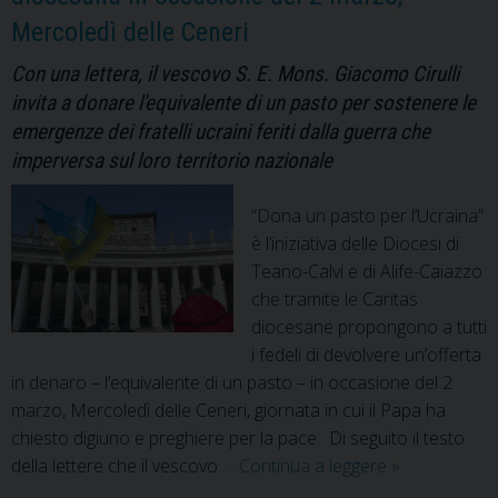
Mercoledì delle Ceneri
Con una lettera, il vescovo S. E. Mons. Giacomo Cirulli
invita a donare l'equivalente di un pasto per sostenere le
emergenze dei fratelli ucraini feriti dalla guerra che
imperversa sul loro territorio nazionale
“Dona un pasto per l’Ucraina”
è l’iniziativa delle Diocesi di
Teano-Calvi e di Alife-Caiazzo
che tramite le Caritas
diocesane propongono a tutti
i fedeli di devolvere un’offerta
in denaro – l’equivalente di un pasto – in occasione del 2
marzo, Mercoledì delle Ceneri, giornata in cui il Papa ha
chiesto digiuno e preghiere per la pace. Di seguito il testo
Dona
della lettere che il vescovo …
Continua a leggere
»
un