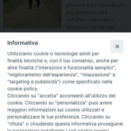
prossime ore il materiale per
la quaresima a cura
dell’Ufficio catechistico
diocesano, pensato per
bambini e famiglie. A partire
dal Mercoledì delle Ceneri, quest’anno il 17 febbraio, ha
Informativa
inizio quel cammino che chiede al credente di liberarsi dal
Utilizziamo cookie o tecnologie simili per
peso del peccato, frutto di una quotidianità vissuta in
finalità tecniche e, con il tuo consenso, anche per
maniera non aderente al Vangelo, nel pantano di illusioni
altre finalità ("interazioni e funzionalità semplici",
Quaresim
personali, di piccole vanità ed …
Continua a leggere
»
"miglioramento dell'esperienza", "misurazione" e
a
"targeting e pubblicità") come specificato nella
piccoli
cookie policy.
passi.
P
Cliccando su "accetta" acconsenti all'utilizzo dei
In
o
cookie. Cliccando su "personalizza" puoi avere
distribuzi
s
maggiori informazioni sui cookie utilizzati e
Diocesi di Alife-Caiazzo
il
t
personalizzare le tue preferenze. Cliccando su
Via Angelo Scorciarini Coppola, 234
materiale
N
"rifiuta" o chiudendo questa informativa proseguirai
Tel: 0823.786166 / 0823.912707
per
Email:
info@diocesialifecaiazzo.it
la navigazione installando i soli cookie tecnici.