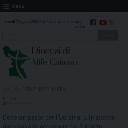
Skip
Menu
to
content
venerdì 07 agosto 2026
Santi Sisto II, papa, e compagni,
Facebook
Youtube
RSS
martiri
Cerca
Diocesi di
Alife-Caiazzo
ARCHIVIO TAG:
PREGHIERA
NEWS
28 FEBBRAIO 2022
Dona un pasto per l’Ucraina. L’iniziativa
diocesana in occasione del 2 marzo,