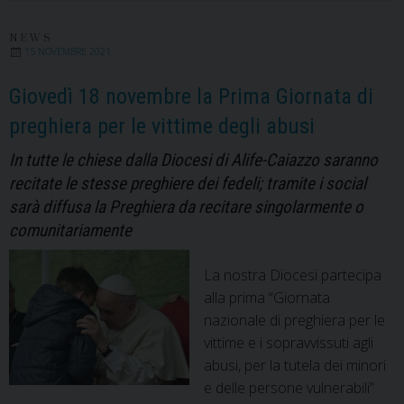
pasto
per
NEWS
15 NOVEMBRE 2021
l’Ucraina.
L’iniziativa
Giovedì 18 novembre la Prima Giornata di
diocesana
preghiera per le vittime degli abusi
in
occasione
In tutte le chiese dalla Diocesi di Alife-Caiazzo saranno
del
recitate le stesse preghiere dei fedeli; tramite i social
2
sarà diffusa la Preghiera da recitare singolarmente o
marzo,
comunitariamente
Mercoledì
delle
La nostra Diocesi partecipa
Ceneri
alla prima “Giornata
nazionale di preghiera per le
vittime e i sopravvissuti agli
abusi, per la tutela dei minori
e delle persone vulnerabili”