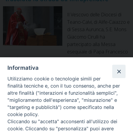
Il Vescovo delle Diocesi di
Teano-Calvi, di Alife-Caiazzo e
di Sessa Aurunca, S.E. Mons.
Giacomo Cirulli ha
partecipato alla Messa
esequiale di Papa Francesco
che si è svolta questa mattina sul sagrato di Piazza San
Pietro. “Ho apprezzato profondamente la riflessione offerta
Informativa
dal Cardinale Giovanni Battista Re durante l’omelia, dove ha
Utilizziamo cookie o tecnologie simili per
sapientemente evidenziato le linee portanti del servizio di
finalità tecniche e, con il tuo consenso, anche per
Papa Francesco alla Chiesa Universale, tracciando …
altre finalità ("interazioni e funzionalità semplici",
Funerali
Continua a leggere
»
"miglioramento dell'esperienza", "misurazione" e
di
"targeting e pubblicità") come specificato nella
Papa
cookie policy.
Francesco,
P
Cliccando su "accetta" acconsenti all'utilizzo dei
il
o
cookie. Cliccando su "personalizza" puoi avere
Vescovo: