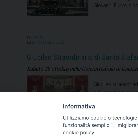
Giovanni Fusco e do
NEWS
21 OTTOBRE 2022
Giubileo Straordinario di Santo Stefa
Sabato 29 ottobre nella Concattedrale di Caiaz
Giubileo straordinari
patrono diocesano e 
(ricorrenza della mo
Informativa
alle 19.30. A darne n
Utilizziamo cookie o tecnologie s
funzionalità semplici", "miglior
cookie policy.