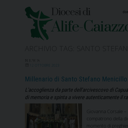
Skip
Diocesi di
to
dom
content
Alife-Caiazz
ARCHIVIO TAG:
SANTO STEFAN
NEWS
12 OTTOBRE 2023
Millenario di Santo Stefano Menicill
L'accoglienza da parte dell'arcivescovo di Capua
di memoria e spinta a vivere autenticamente il rap
Giovanna Corsale – E
compatrono della dio
momento di preghiera