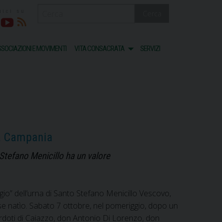
Cerca
acebook
Youtube
RSS
SOCIAZIONI E MOVIMENTI
VITA CONSACRATA
SERVIZI
ta Campania
Stefano Menicillo ha un valore
io” dell’urna di Santo Stefano Menicillo Vescovo,
se natìo. Sabato 7 ottobre, nel pomeriggio, dopo un
erdoti di Caiazzo, don Antonio Di Lorenzo, don