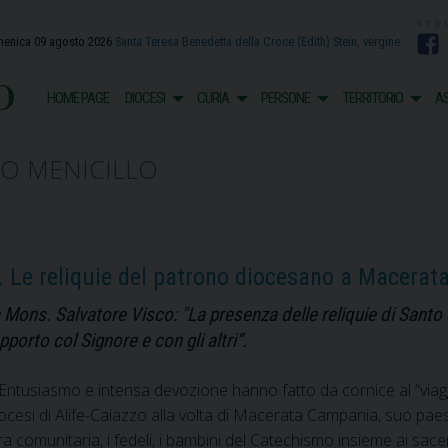
enica 09 agosto 2026
Santa Teresa Benedetta della Croce (Edith) Stein, vergine
F
o
HOME PAGE
DIOCESI
CURIA
PERSONE
TERRITORIO
AS
O MENICILLO
o. Le reliquie del patrono diocesano a Macera
 Mons. Salvatore Visco: "La presenza delle reliquie di Santo 
porto col Signore e con gli altri“.
ntusiasmo e intensa devozione hanno fatto da cornice al “viagg
cesi di Alife-Caiazzo alla volta di Macerata Campania, suo pae
 comunitaria, i fedeli, i bambini del Catechismo insieme ai sac