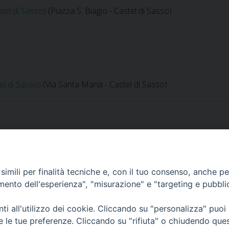
tel di Sasso)
(Piazza S. Biagio - Castel di Sasso)
el di Sasso)
(Via Santa Maria - Castel di Sasso)
imili per finalità tecniche e, con il tuo consenso, anche per 
amento dell'esperienza", "misurazione" e "targeting e pubbli
i all'utilizzo dei cookie. Cliccando su "personalizza" puoi
re le tue preferenze. Cliccando su "rifiuta" o chiudendo que