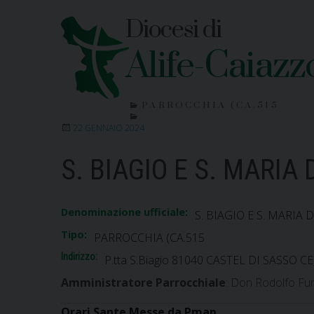
Skip
Diocesi di
to
content
Alife-Caiazz
PARROCCHIA (CA.515
22 GENNAIO 2024
S. BIAGIO E S. MARIA
Denominazione ufficiale:
S. BIAGIO E S. MARIA
Tipo:
PARROCCHIA (CA.515
Indirizzo:
P.tta S.Biagio 81040 CASTEL DI SASSO CE
Amministratore Parrocchiale
: Don Rodolfo F
Orari Sante Messe da Pmap