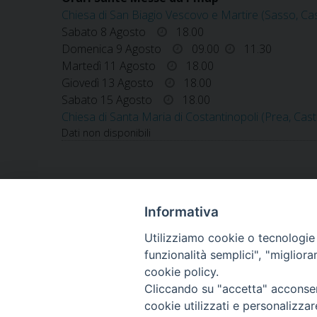
Chiesa di San Biagio Vescovo e Martire (Sasso, Cas
Sabato 8 Agosto
18.00
Domenica 9 Agosto
09.00
11.30
Martedì 11 Agosto
18.00
Giovedì 13 Agosto
18.00
Sabato 15 Agosto
18.00
Chiesa di Santa Maria di Costantinopoli (Prea, Cast
Dati non disponibili
Informativa
«
S. MARIA AD NIVES CASTEL CAMPAGNANO
Utilizziamo cookie o tecnologie s
funzionalità semplici", "miglior
cookie policy.
Cliccando su "accetta" acconsent
Diocesi di Alife-Caiazzo
cookie utilizzati e personalizza
Via Angelo Scorciarini Coppola, 234