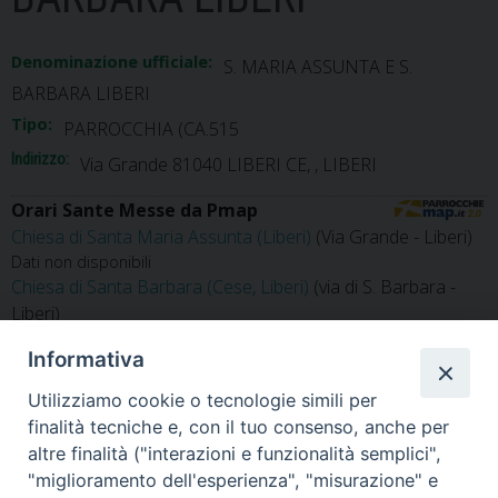
Denominazione ufficiale:
S. MARIA ASSUNTA E S.
BARBARA LIBERI
Tipo:
PARROCCHIA (CA.515
Indirizzo:
Via Grande 81040 LIBERI CE, , LIBERI
Orari Sante Messe da Pmap
Chiesa di Santa Maria Assunta (Liberi)
(Via Grande - Liberi)
Dati non disponibili
Chiesa di Santa Barbara (Cese, Liberi)
(via di S. Barbara -
Liberi)
Dati non disponibili
Informativa
Utilizziamo cookie o tecnologie simili per
finalità tecniche e, con il tuo consenso, anche per
altre finalità ("interazioni e funzionalità semplici",
«
S. MARIA AD NIVES CASTEL
SPIRITO SANTO PIANA DI
"miglioramento dell'esperienza", "misurazione" e
CAMPAGNANO
MONTE VERNA
»