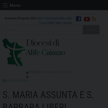
Skip
Menu
to
content
domenica 09 agosto 2026
Santa Teresa Benedetta della
Facebook
Youtube
RSS
Croce (Edith) Stein, vergine
Cerca
Diocesi di
Alife-Caiazzo
PARROCCHIA (CA.515
22 GENNAIO 2024
S. MARIA ASSUNTA E S.
BARBARA LIBERI