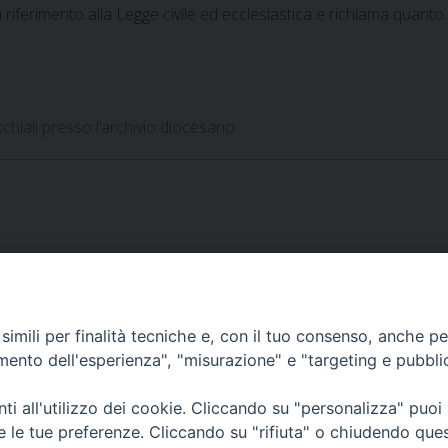
riferimento alla Legge civile ed ecclesiastica e richiama quanto
chiali presso l’archivio diocesano
Covid19. Disposizio
imili per finalità tecniche e, con il tuo consenso, anche per 
amento dell'esperienza", "misurazione" e "targeting e pubbli
i all'utilizzo dei cookie. Cliccando su "personalizza" puoi
re le tue preferenze. Cliccando su "rifiuta" o chiudendo que