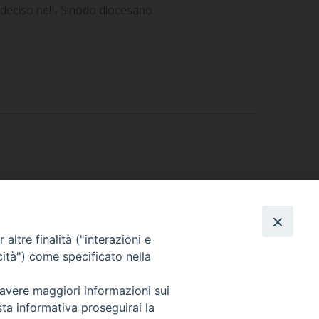
 deciso nel I Sinodo diocesano.
ni in merito al DCPM dell’8 marzo 2020. DV 4/2020
»
altre finalità ("interazioni e
cità") come specificato nella
 avere maggiori informazioni sui
sta informativa proseguirai la