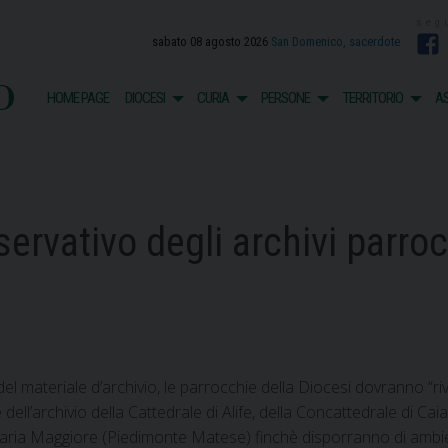
sabato 08 agosto 2026
San Domenico, sacerdote
F
o
HOME PAGE
DIOCESI
CURIA
PERSONE
TERRITORIO
AS
rvativo degli archivi parrocc
del materiale d’archivio, le parrocchie della Diocesi dovranno “ri
ll’archivio della Cattedrale di Alife, della Concattedrale di Cai
aria Maggiore (Piedimonte Matese) finchè disporranno di ambie