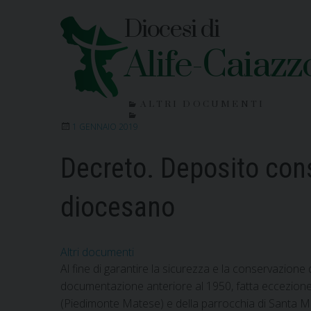
Skip
Diocesi di
to
content
Alife-Caiazz
ALTRI DOCUMENTI
1 GENNAIO 2019
Decreto. Deposito conse
diocesano
Altri documenti
Al fine di garantire la sicurezza e la conservazione 
documentazione anteriore al 1950, fatta eccezione de
(Piedimonte Matese) e della parrocchia di Santa M