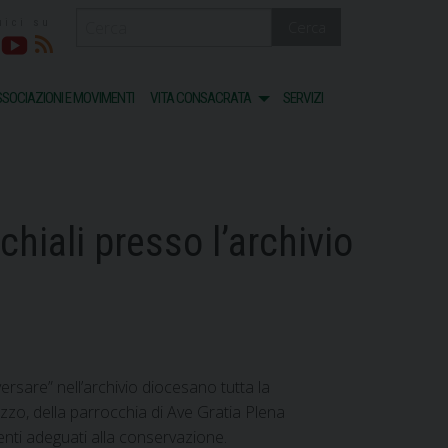
Cerca
acebook
Youtube
RSS
SOCIAZIONI E MOVIMENTI
VITA CONSACRATA
SERVIZI
hiali presso l’archivio
versare” nell’archivio diocesano tutta la
azzo, della parrocchia di Ave Gratia Plena
nti adeguati alla conservazione.