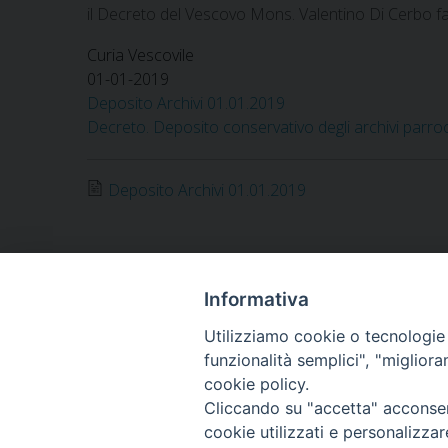
il Decreto del Vescovo Mons. Valentino Di Cerbo fa 
Curia Vescovile
01-01-2019
Deposito Archivi 01.01.2019
Decreto. Deposito conservativo degli archivi parroc
Deposito Archivi 01.01.2019
Informativa
«
I nuovi confini parrocchiali di Piedimonte Matese
Utilizziamo cookie o tecnologie s
funzionalità semplici", "miglior
cookie policy.
Cliccando su "accetta" acconsent
Diocesi di Alife-Caiazzo
cookie utilizzati e personalizza