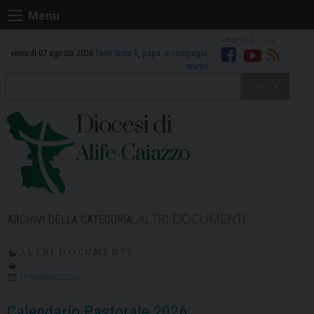
Skip
Menu
to
content
venerdì 07 agosto 2026
Santi Sisto II, papa, e compagni,
Facebook
Youtube
RSS
martiri
Cerca
Diocesi di
Alife-Caiazzo
ALTRI DOCUMENTI
ARCHIVI DELLA CATEGORIA:
ALTRI DOCUMENTI
11 FEBBRAIO 2026
Calendario Pastorale 2026