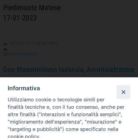
Piedimonte Matese
17-01-2023
ALTRI DOCUMENTI
24 NOVEMBRE 2022
Don Massimiliano Iadarola, Amministratore
parrocchiale a SS.Giovanni e Paolo
Informativa
Altri documenti
Piedimonte Matese
Utilizziamo cookie o tecnologie simili per
finalità tecniche e, con il tuo consenso, anche per
24-11-2022
altre finalità ("interazioni e funzionalità semplici",
"miglioramento dell'esperienza", "misurazione" e
"targeting e pubblicità") come specificato nella
cookie policy.