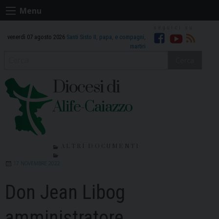
Skip
Menu
to
content
venerdì 07 agosto 2026
Santi Sisto II, papa, e compagni,
Facebook
Youtube
RSS
martiri
Cerca
Diocesi di
Alife-Caiazzo
ALTRI DOCUMENTI
17 NOVEMBRE 2022
Don Jean Libog
amministratore