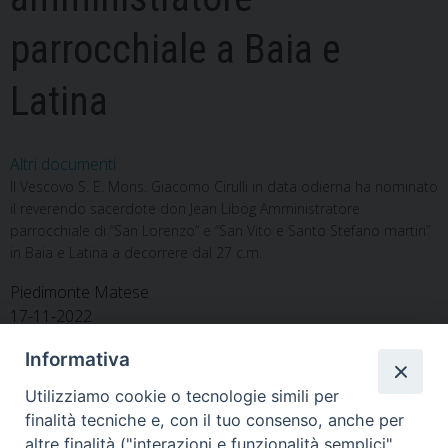
parrocchiale a Baia e
Latina
Altri documenti
Il Vescovo S. E. Mons. Giacomo Cirulli in data odierna ha nominato
il reverendo sacerdote don Jean Libog Amministratore
parrocchiale di “San Lorenzo” e “San Vito e Santo Stefano martiri”
in Baia e Latina a decorrere dal 27 c.m.
Piedimonte Matese
17-11-2022
Informativa
Utilizziamo cookie o tecnologie simili per
finalità tecniche e, con il tuo consenso, anche per
«
Don David Ortega,
Don Massimiliano Iadarola,
altre finalità ("interazioni e funzionalità semplici",