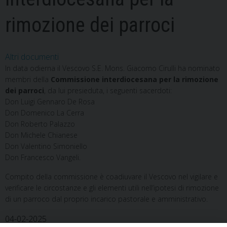
rimozione dei parroci
Altri documenti
In data odierna il Vescovo S.E. Mons. Giacomo Cirulli ha nominato
membri della
Commissione interdiocesana per la rimozione
dei parroci
, da lui presieduta, i seguenti sacerdoti:
Don Luigi Gennaro De Rosa
Don Domenico La Cerra
Don Roberto Palazzo
Don Michele Chianese
Don Valentino Simoniello
Don Francesco Vangeli.
Compito della commissione è coadiuvare il Vescovo nel vigilare e
verificare le circostanze e gli elementi utili nell’ipotesi di rimozione
di un parroco dal proprio incarico pastorale e amministrativo.
04-02-2025