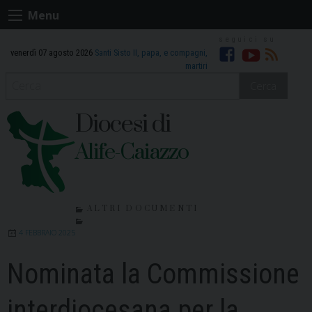
Skip
Menu
to
content
venerdì 07 agosto 2026
Santi Sisto II, papa, e compagni,
Facebook
Youtube
RSS
martiri
Cerca
Diocesi di
Alife-Caiazzo
ALTRI DOCUMENTI
4 FEBBRAIO 2025
Nominata la Commissione
interdiocesana per la