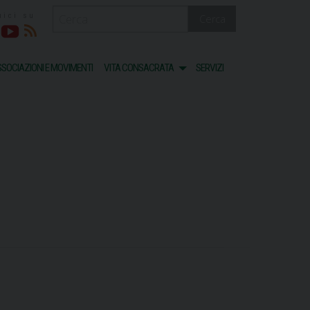
Cerca
acebook
Youtube
RSS
SOCIAZIONI E MOVIMENTI
VITA CONSACRATA
SERVIZI