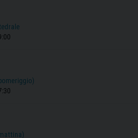
tedrale
9:00
(pomeriggio)
7:30
(mattina)