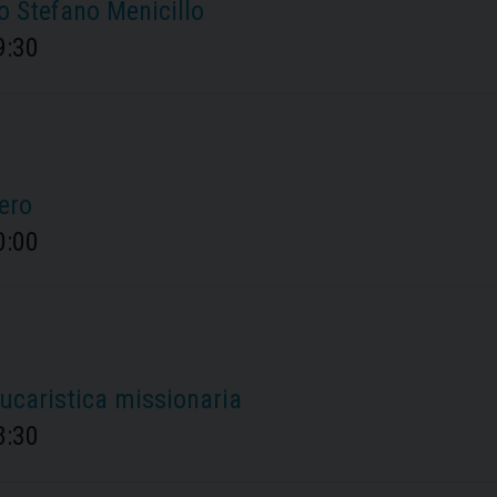
o Stefano Menicillo
9:30
lero
0:00
ucaristica missionaria
8:30