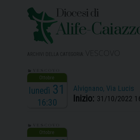
Skip
Diocesi di
to
content
Alife-Caiazz
VESCOVO
ARCHIVI DELLA CATEGORIA:
VESCOVO
31
Alvignano, Via Lucis
lunedì
Inizio:
31/10/2022 1
16:30
VESCOVO