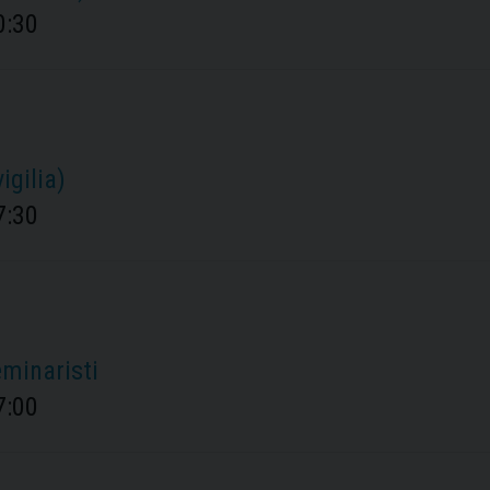
0:30
igilia)
7:30
eminaristi
7:00