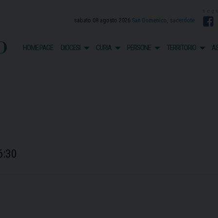
sabato 08 agosto 2026
San Domenico, sacerdote
F
o
HOME PAGE
DIOCESI
CURIA
PERSONE
TERRITORIO
AS
6:30