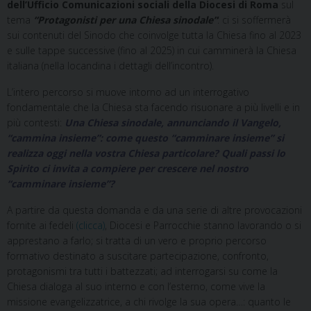
dell’Ufficio Comunicazioni sociali della Diocesi di Roma
sul
tema
“Protagonisti per una Chiesa sinodale”
: ci si soffermerà
sui contenuti del Sinodo che coinvolge tutta la Chiesa fino al 2023
e sulle tappe successive (fino al 2025) in cui camminerà la Chiesa
italiana (nella locandina i dettagli dell’incontro).
L’intero percorso si muove intorno ad un interrogativo
fondamentale che la Chiesa sta facendo risuonare a più livelli e in
più contesti:
Una Chiesa sinodale, annunciando il Vangelo,
“cammina insieme”: come questo “camminare insieme” si
realizza oggi nella vostra Chiesa particolare? Quali passi lo
Spirito ci invita a compiere per crescere nel nostro
“camminare insieme”?
A partire da questa domanda e da una serie di altre provocazioni
fornite ai fedeli
(clicca)
, Diocesi e Parrocchie stanno lavorando o si
apprestano a farlo; si tratta di un vero e proprio percorso
formativo destinato a suscitare partecipazione, confronto,
protagonismi tra tutti i battezzati; ad interrogarsi su come la
Chiesa dialoga al suo interno e con l’esterno, come vive la
missione evangelizzatrice, a chi rivolge la sua opera…: quanto le