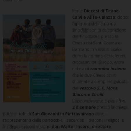
Per le
Diocesi di Teano-
Calvi e Alife-Caiazzo
, dopo
l’apertura del cammino
sinodale con la celebrazione
del 17 ottobre presso la
Chiesa dei Santi Cosma e
Damiano in Vairano Scalo;
dopo la nomina dei referenti
diocesani del Sinodo, entra
nel vivo il
cammino insieme
che le due Chiese sono
chiamate a compiere guidate
dal
vescovo S. E. Mons.
Giacomo Cirulli
.
L’appuntamento è per il
1 e
2 dicembre
presso la chiesa
parrocchiale di
San Giovanni in Pietravairano
dove i
rappresentanti delle parrocchie, i sacerdoti, i diaconi, i religiosi e
le religiose incontreranno
don Walter Insero, direttore