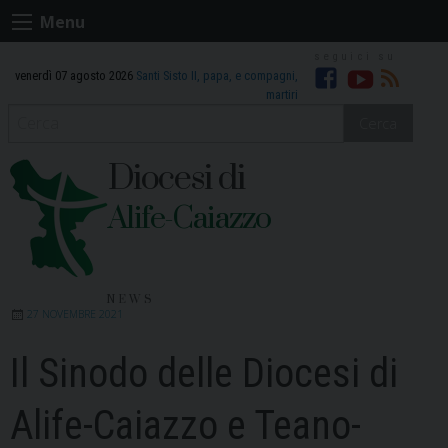
Skip
Menu
to
content
venerdì 07 agosto 2026
Santi Sisto II, papa, e compagni,
Facebook
Youtube
RSS
martiri
Cerca
Diocesi di
Alife-Caiazzo
NEWS
27 NOVEMBRE 2021
Il Sinodo delle Diocesi di
Alife-Caiazzo e Teano-