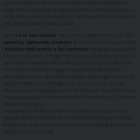
comunità parrocchiali sanno immergersi nella vita della gente;
quale stile comunicativo si realizza dentro e fuori la parrocchia….;
come le Associazioni dialogano con la comunità civile e quanto la
loro identità incida nella vita sociale….
Sono
tre le fasi sinodali
che la Chiesa italiana vivrà fino al 2025,
narrativa, sapienziale, profetica
. Al momento, la prima, prevede
l’
esercizio dell’ascolto e del confronto
: nei gruppi parrocchiali
e nelle associazioni – i maggiori protagonisti di questo tempo – ci
sarà modo di approfondire la riflessione secondo le indicazioni
che la Chiesa italiana ha suggerito grazie materiali pensati
appositamente per ogni realtà ecclesiale; tutti i suggerimenti e gli
approfondimenti che emergeranno saranno raccolti a livello
diocesano e poi nazionale perché sia stilato un documento unico
(
instrumentum laboris
) che ritornerà nelle comunità per un’ulteriore
riflessione d’insieme.
Seguiranno nuove fasi di lavoro; nel frattempo resta costante
l’appello a tutti i battezzati di non sottrarsi all’impegno di essere
protagonisti di questo tempo in cui la Chiesa chiede a ciascuno il
contributo per rinnovarla.