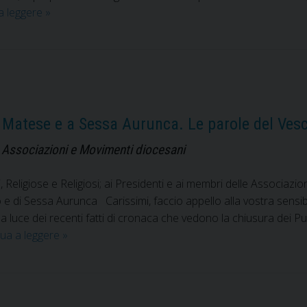
La
a leggere
»
Caritas
di
Sessa
Aurunca
si
prepara
 Matese e a Sessa Aurunca. Le parole del Ves
ad
accogliere
e e Associazioni e Movimenti diocesani
22
bambini
i, Religiose e Religiosi; ai Presidenti e ai membri delle Associazi
ucraini
zo e di Sessa Aurunca Carissimi, faccio appello alla vostra sensib
 luce dei recenti fatti di cronaca che vedono la chiusura dei Punt
Chiusura
ua a leggere
»
Punti
nascita
a
Piedimonte