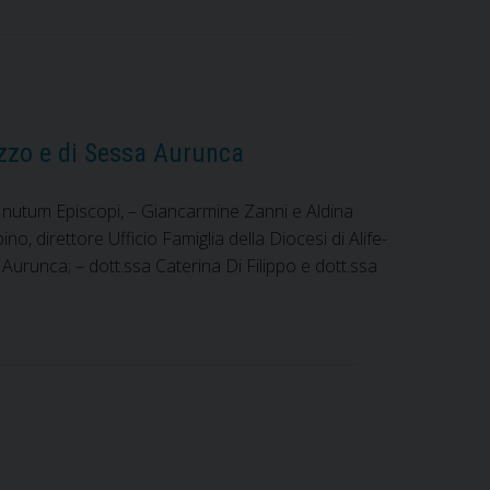
iazzo e di Sessa Aurunca
d nutum Episcopi, – Giancarmine Zanni e Aldina
no, direttore Ufficio Famiglia della Diocesi di Alife-
 Aurunca; – dott.ssa Caterina Di Filippo e dott.ssa