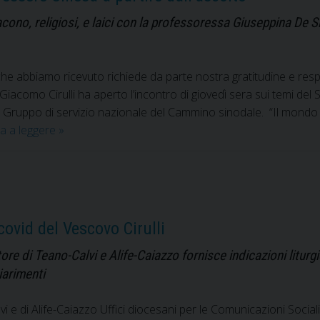
di
iacono, religiosi, e laici con la professoressa Giuseppina De
Teano-
Calvi,
di
che abbiamo ricevuto richiede da parte nostra gratitudine e resp
Alife-
Giacomo Cirulli ha aperto l’incontro di giovedì sera sui temi de
Caiazzo
Gruppo di servizio nazionale del Cammino sinodale. “Il mondo
e
Un
a a leggere
»
di
Sinodo
Sessa
per
Aurunca
ritrovare
la
bellezza
covid del Vescovo Cirulli
di
essere
ore di Teano-Calvi e Alife-Caiazzo fornisce indicazioni liturg
Chiesa
hiarimenti
a
partire
i e di Alife-Caiazzo Uffici diocesani per le Comunicazioni Sociali