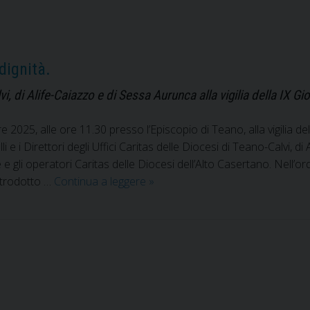
celebrazioni
dei
Sacramenti
padrini
dignità.
e
madrine
, di Alife-Caiazzo e di Sessa Aurunca alla vigilia della IX G
 2025, alle ore 11.30 presso l’Episcopio di Teano, alla vigilia de
 e i Direttori degli Uffici Caritas delle Diocesi di Teano-Calvi, 
e e gli operatori Caritas delle Diocesi dell’Alto Casertano. Nell’o
Impegni
introdotto …
Continua a leggere
»
e
progetti
che
restituiscono
dignità.