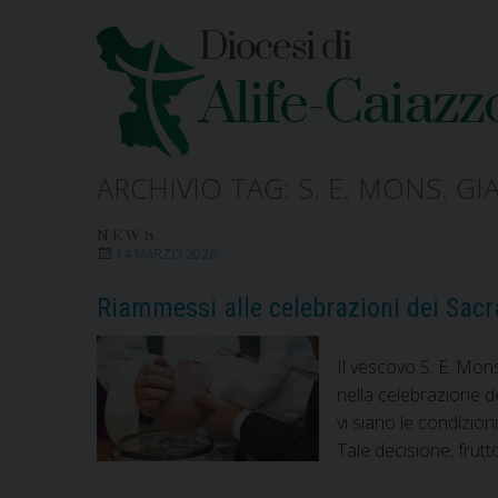
Skip
Diocesi di
to
content
Alife-Caiazz
ARCHIVIO TAG:
S. E. MONS. G
NEWS
14 MARZO 2026
Riammessi alle celebrazioni dei Sac
Il vescovo S. E. Mon
nella celebrazione d
vi siano le condizio
Tale decisione, frut