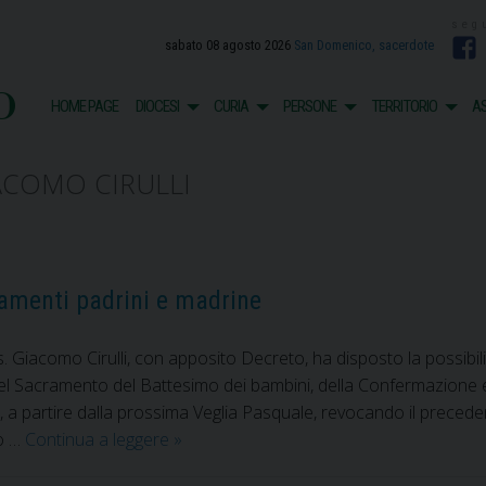
sabato 08 agosto 2026
San Domenico, sacerdote
F
o
HOME PAGE
DIOCESI
CURIA
PERSONE
TERRITORIO
AS
IACOMO CIRULLI
ramenti padrini e madrine
s. Giacomo Cirulli, con apposito Decreto, ha disposto la possibil
el Sacramento del Battesimo dei bambini, della Confermazione e de
ni, a partire dalla prossima Veglia Pasquale, revocando il prec
Riammessi
to …
Continua a leggere
»
alle