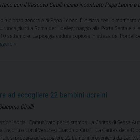
rtano con il Vescovo Cirulli hanno incontrato Papa Leone e 
all’udienza generale di Papa Leone. È iniziata cosi la mattinata dei
runca giunti a Roma per il pellegrinaggio alla Porta Santa e alla
0 settembre. La pioggia caduta copiosa in attesa del Pontefice, 
Il
eggere
»
Pellegrinaggio
giubilare
a
Roma
ra ad accogliere 22 bambini ucraini
Giacomo Cirulli
cazioni sociali Comunicato per la stampa La Caritas di Sessa Aur
 l’incontro con il Vescovo Giacomo Cirulli La Caritas della Di
lli, si prepara ad accogliere 22 bambini provenienti da Lanivtsi