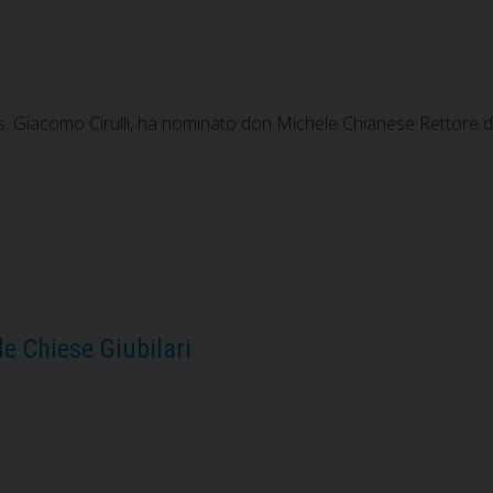
Matese
e
a
Sessa
s. Giacomo Cirulli, ha nominato don Michele Chianese Rettore 
Aurunca.
Le
parole
del
Vescovo
le Chiese Giubilari