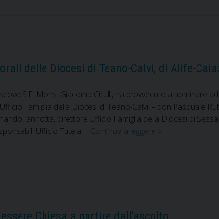
orali delle Diocesi di Teano-Calvi, di Alife-Ca
Vescovo S.E. Mons. Giacomo Cirulli, ha provveduto a nominare a
i Ufficio Famiglia della Diocesi di Teano-Calvi; – don Pasquale Rubi
ando Iannotta, direttore Ufficio Famiglia della Diocesi di Sessa
Mons.
esponsabili Ufficio Tutela …
Continua a leggere
»
Cirulli:
nomine
nei
settori
pastorali
delle
 essere Chiesa a partire dall’ascolto
Diocesi