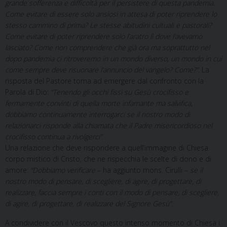
grande sofferenza e difficoltà per il persistere di questa pandemia.
Come evitare di essere solo ansiosi in attesa di poter riprendere lo
stesso cammino di prima? Le stesse abitudini cultuali e pastorali?
Come evitare di poter riprendere solo l’aratro lì dove l’avevamo
lasciato? Come non comprendere che già ora ma soprattutto nel
dopo pandemia ci ritroveremo in un mondo diverso, un mondo in cui
come sempre deve risuonare l’annuncio del vangelo? Come?”
. La
risposta del Pastore torna ad emergere dal confronto con la
Parola di Dio:
“Tenendo gli occhi fissi su Gesù crocifisso e
fermamente convinti di quella morte infamante ma salvifica,
dobbiamo continuamente interrogarci se il nostro modo di
relazionarci risponde alla chiamata che il Padre misericordioso nel
crocifisso continua a rivolgerci”
.
Una relazione che deve rispondere a quell’immagine di Chiesa
corpo mistico di Cristo, che ne rispecchia le scelte di dono e di
amore:
“Dobbiamo verificare
– ha aggiunto mons. Cirulli –
se il
nostro modo di pensare, di scegliere, di agire, di progettare, di
realizzare, faccia sempre i conti con il modo di pensare, di scegliere,
di agire, di progettare, di realizzare del Signore Gesù”.
A condividere con il Vescovo questo intenso momento di Chiesa i