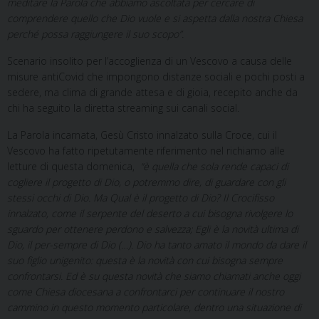
meditare la Parola che abbiamo ascoltata per cercare di
comprendere quello che Dio vuole e si aspetta dalla nostra Chiesa
perché possa raggiungere il suo scopo”.
Scenario insolito per l’accoglienza di un Vescovo a causa delle
misure antiCovid che impongono distanze sociali e pochi posti a
sedere, ma clima di grande attesa e di gioia, recepito anche da
chi ha seguito la diretta streaming sui canali social.
La Parola incarnata, Gesù Cristo innalzato sulla Croce, cui il
Vescovo ha fatto ripetutamente riferimento nel richiamo alle
letture di questa domenica,
“è quella che sola rende capaci di
cogliere il progetto di Dio, o potremmo dire, di guardare con gli
stessi occhi di Dio. Ma Qual è il progetto di Dio? Il Crocifisso
innalzato, come il serpente del deserto a cui bisogna rivolgere lo
sguardo per ottenere perdono e salvezza; Egli è la novità ultima di
Dio, il per-sempre di Dio (…). Dio ha tanto amato il mondo da dare il
suo figlio unigenito: questa è la novità con cui bisogna sempre
confrontarsi. Ed è su questa novità che siamo chiamati anche oggi
come Chiesa diocesana a confrontarci per continuare il nostro
cammino in questo momento particolare, dentro una situazione di