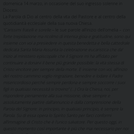
domenica 14 marzo, in occasione del suo ingresso solenne in
Diocesi.
La Parola di Dio al centro della vita del Pastore e al centro della
quotidianità ecclesiale della sua nuova Chiesa.
“Carissimi fratelli e sorelle
– le sue parole all’inizio dell’omelia –
con
forte trepidazione ma ricolmo di intensa gioia e gratitudine, sono qui
insieme con voi a presiedere in questa benedetta e bella cattedrale
dedicata Santa Maria Assunta la celebrazione eucaristica che da’
inizio al ministero episcopale che il Signore mi ha affidato per
continuare a donarvi il bene più grande possibile: la vita stessa di
Cristo vincitore per sempre della morte. E insieme con voi, all’inizio
del nostro cammino voglio ringraziare, benedire e lodare il Padre
misericordioso perché sempre perdona e sempre soccorre i suoi
figli in qualsiasi necessità si trovino” (…) Ora la Chiesa, noi, per
rispondere pienamente alla sua missione, deve sempre e
assolutamente partire dall’annuncio e dalla comprensione della
Parola del Signore: in principio, in qualsiasi principio, è sempre la
Parola. Su di essa opera lo Spirito Santo per farci conformi
all’immagine di Cristo che è l’unico salvatore. Per questo oggi, in
questo momento così importante è più che mai necessario per noi