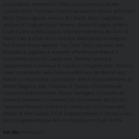
vescovi Mons. Valentino Di Cerbo, pastore emerito di Alife-
Caiazzo; Mons. Tommaso Caputo, arcivescovo prelato di Pompei;
Mons. Pietro Lagnese, vescovo di Caserta; Mons. Luigi Renna,
vescovo di Cerignola-Ascoli Satriano, diocesi di origine di Mons.
Cirulli, il Clero di Alife-Caiazzo, una rappresentanza del Clero di
Teano-Calvi; e alcuni amici sacerdoti della Diocesi di Cerignola.
Tra i banchi alcune autorità: l’on. Carlo Sarro, deputato della
Repubblica, originario e residente a Piedimonte Matese; il
viceprefetto vicario di Caserta dott. Michele Lastella; a
rappresentare la provincia di Caserta il consigliere dott. Vincenzo
Golini; il presidente della Comunità Montana del Matese dott.
Francesco Imperadore; il presidente della Comunità Montana di
Monte Maggiore, dott. Pasquale Di Fruscio; il Presidente del
Consorzio di Bonifica dott. Alfonso Santagata; il Direttore del
Distretto Sanitario n.15 Antonio Orsi; il presidente del Gal Alto
Casertano Manuela Lombardi e i sindaci dei 24 Comuni della
Diocesi di Alife-Caiazzo. Poi le Religiose presenti in Diocesi e una
piccola rappresentanza della comunità parrocchiale di Alife.
Vai alla
Photogallery