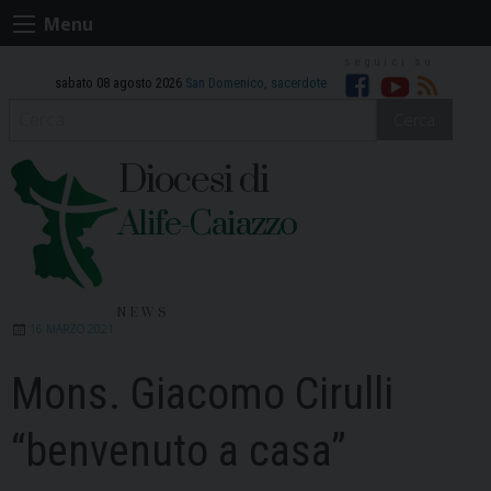
Skip
Menu
to
content
sabato 08 agosto 2026
San Domenico, sacerdote
Facebook
Youtube
RSS
Cerca
Diocesi di
Alife-Caiazzo
NEWS
16 MARZO 2021
Mons. Giacomo Cirulli
“benvenuto a casa”