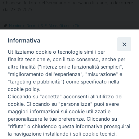
Chianese Rettore del Seminario diocesano di Teano, a decorrere
dal 23.05.2025
.
Nomine e Decreti
,
S. E. Mons. Giacomo Cirulli
Informativa
Utilizziamo cookie o tecnologie simili per
«
Piedimonte Matese, furto di
Chiusura Punti nascita a
finalità tecniche e, con il tuo consenso, anche per
oggetti sacri ed ostie, la
Piedimonte Matese e a Sessa
altre finalità ("interazioni e funzionalità semplici",
preghiera del Vescovo Cirulli
Aurunca. Le parole del
"miglioramento dell'esperienza", "misurazione" e
Vescovo
»
"targeting e pubblicità") come specificato nella
cookie policy.
Cliccando su "accetta" acconsenti all'utilizzo dei
cookie. Cliccando su "personalizza" puoi avere
maggiori informazioni sui cookie utilizzati e
Diocesi di Alife-Caiazzo
personalizzare le tue preferenze. Cliccando su
Via Angelo Scorciarini Coppola, 234
"rifiuta" o chiudendo questa informativa proseguirai
Tel: 0823.786166 / 0823.912707
Email:
info@diocesialifecaiazzo.it
la navigazione installando i soli cookie tecnici.