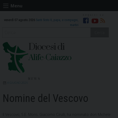
Skip
Menu
to
content
venerdì 07 agosto 2026
Santi Sisto II, papa, e compagni,
Facebook
Youtube
RSS
martiri
Cerca
Diocesi di
Alife-Caiazzo
NEWS
4 GIUGNO 2025
Nomine del Vescovo
Il Vescovo, S.E. Mons. Giacomo Cirulli, ha nominato don Michele