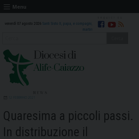
Skip
Menu
to
content
venerdì 07 agosto 2026
Santi Sisto II, papa, e compagni,
Facebook
Youtube
RSS
martiri
Cerca
Diocesi di
Alife-Caiazzo
NEWS
12 FEBBRAIO 2021
Quaresima a piccoli passi.
In distribuzione il