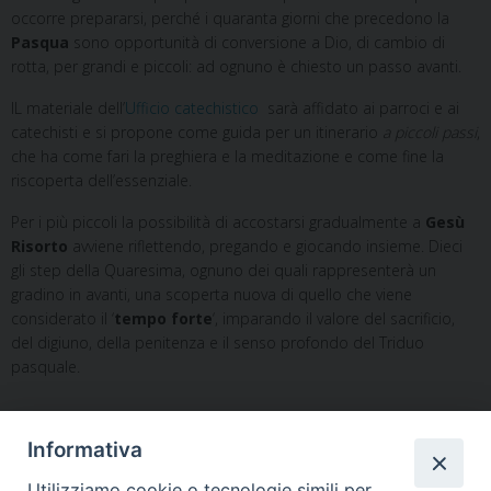
occorre prepararsi, perché i quaranta giorni che precedono la
Pasqua
sono opportunità di conversione a Dio, di cambio di
rotta, per grandi e piccoli: ad ognuno è chiesto un passo avanti.
IL materiale dell’
Ufficio catechistico
sarà affidato ai parroci e ai
catechisti e si propone come guida per un itinerario
a piccoli passi
,
che ha come fari la preghiera e la meditazione e come fine la
riscoperta dell’essenziale.
Per i più piccoli la possibilità di accostarsi gradualmente a
Gesù
Risorto
avviene riflettendo, pregando e giocando insieme. Dieci
gli step della Quaresima, ognuno dei quali rappresenterà un
gradino in avanti, una scoperta nuova di quello che viene
considerato il ‘
tempo forte
‘, imparando il valore del sacrificio,
del digiuno, della penitenza e il senso profondo del Triduo
pasquale.
famiglia
,
preghiera
,
quaresima
Informativa
Utilizziamo cookie o tecnologie simili per