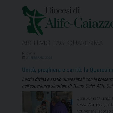
Skip
Diocesi di
to
content
Alife-Caiazz
ARCHIVIO TAG:
QUARESIMA
NEWS
21 FEBBRAIO 2023
Unità, preghiera e carità: la Quaresi
Lectio divina e statio quaresimali con la presenza
nell’esperienza sinodale di Teano-Calvi, Alife-Ca
Quaresima ‘in unità’
Sessa Aurunca guidat
noti venerdì scorso s