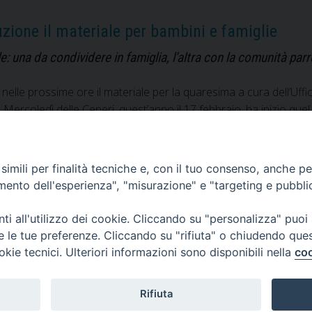
Comunità
del
uzione il materiale per bambini e famiglie
vescovo
Orazio
e: una da condividere in famiglia, l'altra con la comunità p
Francesco
Piazza
e nelle prossime ore il materiale per la quaresima a cura dell’Uf
al Mercoledì delle Ceneri, quest’anno il 17 febbraio, ha inizio qu
tto di una quotidianità vissuta in maniera non aderente al Vangelo
Quaresima
 a leggere
»
a
imili per finalità tecniche e, con il tuo consenso, anche per 
piccoli
amento dell'esperienza", "misurazione" e "targeting e pubbli
passi.
In
i all'utilizzo dei cookie. Cliccando su "personalizza" puoi
distribuzione
re le tue preferenze. Cliccando su "rifiuta" o chiudendo que
il
okie tecnici. Ulteriori informazioni sono disponibili nella
coo
materiale
per
Rifiuta
bambini