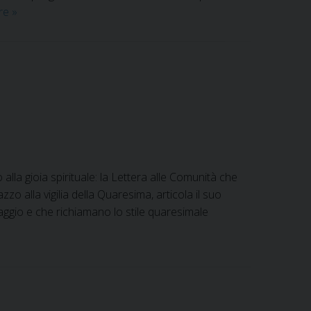
Unità,
ere
»
preghiera
e
carità:
la
Quaresima
delle
Diocesi
guidate
dal
alla gioia spirituale: la Lettera alle Comunità che
vescovo
zo alla vigilia della Quaresima, articola il suo
Giacomo
ssaggio e che richiamano lo stile quaresimale
Cirulli