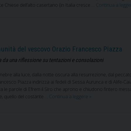
 Chiese dell’alto casertano (in Italia cresce …
Continua a legg
unità del vescovo Orazio Francesco Piazza
a una riflessione su tentazioni e consolazioni
bre alla luce, dalla notte oscura alla resurrezione, dal peccato 
ncesco Piazza indirizza ai fedeli di Sessa Aurunca e di Alife-Caiaz
 tra le parole di Efrem il Siro che aprono e chiudono l’intero me
Quaresima
e, quello del costante …
Continua a leggere
»
2021.
La
Lettera
alle