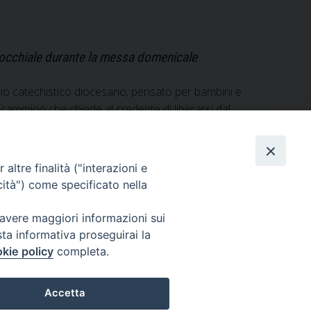
arrocchiale durante la messa domenicale
ficio catechistico diocesano, pensato per bambini e
el cammino che chiede al credente di liberarsi dal
, nel pantano di illusioni personali, di piccole
altre finalità ("interazioni e
cità") come specificato nella
 avere maggiori informazioni sui
sta informativa proseguirai la
kie policy
completa.
Accetta