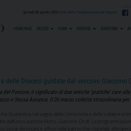
giovedì 06 agosto 2026
Festa della Trasfigurazione del Signore
F
o
HOME PAGE
DIOCESI
CURIA
PERSONE
TERRITORIO
AS
ma delle Diocesi guidate dal vescovo Giacomo C
 del Pastore: il significato di due antiche ‘pratiche’ care all
iazzo e Sessa Aurunca. Il 26 marzo colletta straordinaria per 
 Una Quaresima nel segno della comunione e della collaborazione
e dall’unico pastore Mons. Giacomo Cirulli. La programmazione 
ui social diocesani e affissi nelle parrocchie risponde all’esigen