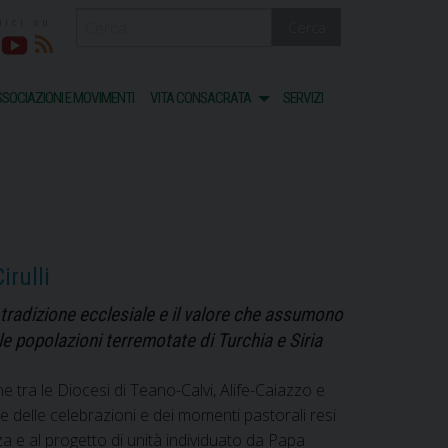
Cerca
acebook
Youtube
RSS
SOCIAZIONI E MOVIMENTI
VITA CONSACRATA
SERVIZI
irulli
a tradizione ecclesiale e il valore che assumono
le popolazioni terremotate di Turchia e Siria
 tra le Diocesi di Teano-Calvi, Alife-Caiazzo e
delle celebrazioni e dei momenti pastorali resi
za e al progetto di unità individuato da Papa