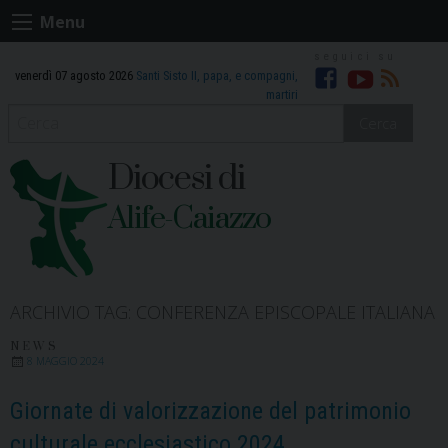
Skip
Menu
to
content
venerdì 07 agosto 2026
Santi Sisto II, papa, e compagni,
Facebook
Youtube
RSS
martiri
Cerca
Diocesi di
Alife-Caiazzo
ARCHIVIO TAG:
CONFERENZA EPISCOPALE ITALIANA
NEWS
8 MAGGIO 2024
Giornate di valorizzazione del patrimonio
culturale ecclesiastico 2024