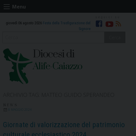
Skip
Menu
to
content
giovedì 06 agosto 2026
Festa della Trasfigurazione del
Facebook
Youtube
RSS
Signore
Cerca
Diocesi di
Alife-Caiazzo
ARCHIVIO TAG:
MATTEO GUIDO SPERANDEO
NEWS
8 MAGGIO 2024
Giornate di valorizzazione del patrimonio
culturale ecclesiastico 2024