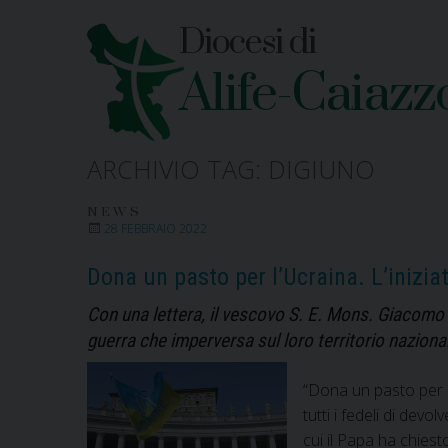
Skip
Diocesi di
to
content
Alife-Caiazz
ARCHIVIO TAG:
DIGIUNO
NEWS
28 FEBBRAIO 2022
Dona un pasto per l’Ucraina. L’inizia
Con una lettera, il vescovo S. E. Mons. Giacomo Ci
guerra che imperversa sul loro territorio naziona
“Dona un pasto per l’
tutti i fedeli di dev
cui il Papa ha chiest