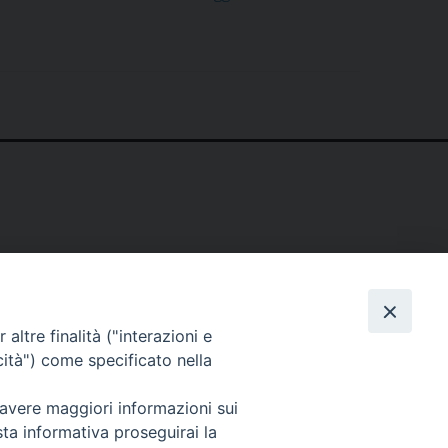
un
pasto
per
l’Ucraina.
L’iniziativa
diocesana
in
occasione
del
2
marzo,
Mercoledì
delle
altre finalità ("interazioni e
Ceneri
cità") come specificato nella
 avere maggiori informazioni sui
sta informativa proseguirai la