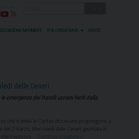
Cerca
acebook
Youtube
RSS
SOCIAZIONI E MOVIMENTI
VITA CONSACRATA
SERVIZI
ledì delle Ceneri
e emergenze dei fratelli ucraini feriti dalla
aiazzo che tramite le Caritas diocesane propongono a
one del 2 marzo, Mercoledì delle Ceneri, giornata in
Dona
e che il vescovo …
Continua a leggere
»