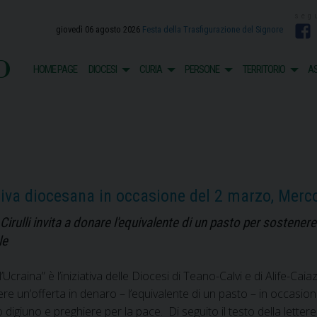
giovedì 06 agosto 2026
Festa della Trasfigurazione del Signore
F
o
HOME PAGE
DIOCESI
CURIA
PERSONE
TERRITORIO
AS
tiva diocesana in occasione del 2 marzo, Merco
rulli invita a donare l'equivalente di un pasto per sostenere l
le
Ucraina” è l’iniziativa delle Diocesi di Teano-Calvi e di Alife-C
olvere un’offerta in denaro – l’equivalente di un pasto – in occasi
o digiuno e preghiere per la pace. Di seguito il testo della letter