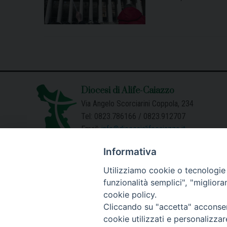
P
o
Diocesi di Alife-Caiazzo
s
Via Angelo Scorciarini Coppola, 234
Tel: 0823.786166 / 0823.912707
t
Email:
info@diocesialifecaiazzo.it
N
Informativa
a
Utilizziamo cookie o tecnologie s
funzionalità semplici", "miglior
v
cookie policy.
Cliccando su "accetta" acconsent
i
cookie utilizzati e personalizza