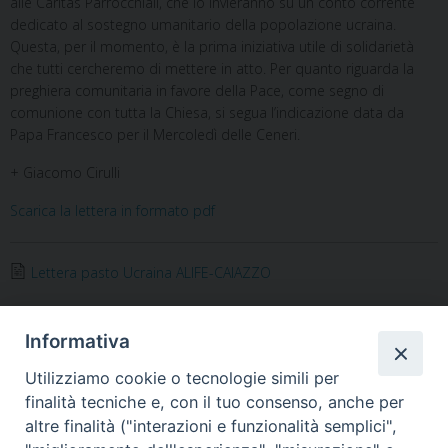
alle Caritas Parrocchiali, che lo invieranno su un conto corrente
dedicato al sostegno umanitario della popolazione ucraina.
Questa, per il momento, è la prima iniziativa utile di solidarietà
che tutti cercheremo di mettere in atto. Per quanto riguarda la
preghiera comunitaria in favore della Pace, come segno di
comunione con tutta la Chiesa, si segua l’indicazione data da
Papa Francesco per il Mercoledì delle Ceneri.
+ Giacomo Cirulli
Scarica la lettera in formato pdf
Lettera pasto Ucraina ALIFE-CAIAZZO
digiuno
,
pace
,
Papa Francesco
,
preghiera
,
ucraina
Informativa
Utilizziamo cookie o tecnologie simili per
finalità tecniche e, con il tuo consenso, anche per
«
Un Sinodo per ritrovare la
Continua l’iniziativa “Dona un
altre finalità ("interazioni e funzionalità semplici",
bellezza di essere Chiesa a
pasto per l’Ucraina”. Le