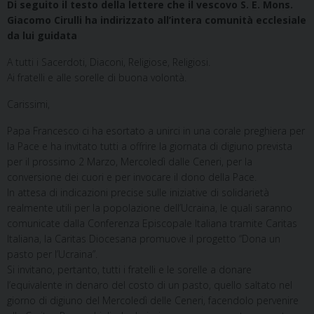
Di seguito il testo della lettere che il vescovo S. E. Mons.
Giacomo Cirulli ha indirizzato all’intera comunità ecclesiale
da lui guidata
A tutti i Sacerdoti, Diaconi, Religiose, Religiosi.
Ai fratelli e alle sorelle di buona volontà.
Carissimi,
Papa Francesco ci ha esortato a unirci in una corale preghiera per
la Pace e ha invitato tutti a offrire la giornata di digiuno prevista
per il prossimo 2 Marzo, Mercoledì dalle Ceneri, per la
conversione dei cuori e per invocare il dono della Pace.
In attesa di indicazioni precise sulle iniziative di solidarietà
realmente utili per la popolazione dell’Ucraina, le quali saranno
comunicate dalla Conferenza Episcopale Italiana tramite Caritas
Italiana, la Caritas Diocesana promuove il progetto “Dona un
pasto per l’Ucraina”.
Si invitano, pertanto, tutti i fratelli e le sorelle a donare
l’equivalente in denaro del costo di un pasto, quello saltato nel
giorno di digiuno del Mercoledì delle Ceneri, facendolo pervenire