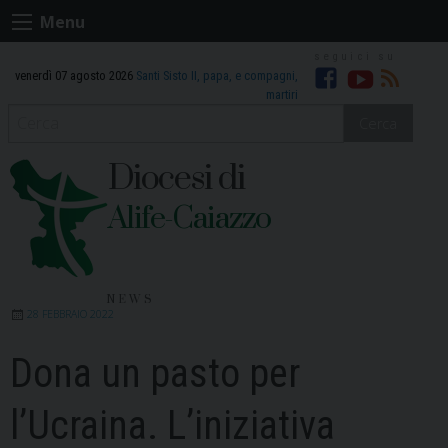
Skip
Menu
to
content
venerdì 07 agosto 2026
Santi Sisto II, papa, e compagni,
Facebook
Youtube
RSS
martiri
Cerca
Diocesi di
Alife-Caiazzo
NEWS
28 FEBBRAIO 2022
Dona un pasto per
l’Ucraina. L’iniziativa