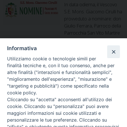
In data odierna, il Vescovo
S.E. Mons. Giacomo Cirulli ha
provveduto a nominare: don
Giulio Ferrara, Parroco della
Parrocchia San Vito Martire
in Pignataro Maggiore e Amministratore parrocchiale della
Parrocchia Maria Addolorata in Pignataro Maggiore, in
Informativa
seguito al trasferimento ad altra sede di p. Manlio Cirimele
Utilizziamo cookie o tecnologie simili per
C.Ss.R. da parte del Padre Provinciale dei Redentoristi; don
finalità tecniche e, con il tuo consenso, anche per
Rodolfo Fumante, Amministratore parrocchiale della
altre finalità ("interazioni e funzionalità semplici",
Nom
Parrocchia Santa Maria Assunta in …
Continua a leggere
»
"miglioramento dell'esperienza", "misurazione" e
del
"targeting e pubblicità") come specificato nella
Vesc
cookie policy.
P
Cliccando su "accetta" acconsenti all'utilizzo dei
o
cookie. Cliccando su "personalizza" puoi avere
s
maggiori informazioni sui cookie utilizzati e
Diocesi di Alife-Caiazzo
t
personalizzare le tue preferenze. Cliccando su
Via Angelo Scorciarini Coppola, 234
N
"rifiuta" o chiudendo questa informativa proseguirai
Tel: 0823.786166 / 0823.912707