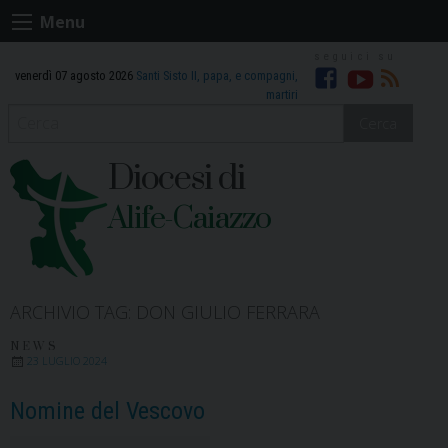
Skip
Menu
to
content
venerdì 07 agosto 2026
Santi Sisto II, papa, e compagni,
Facebook
Youtube
RSS
martiri
Cerca
Diocesi di
Alife-Caiazzo
ARCHIVIO TAG:
DON GIULIO FERRARA
NEWS
23 LUGLIO 2024
Nomine del Vescovo