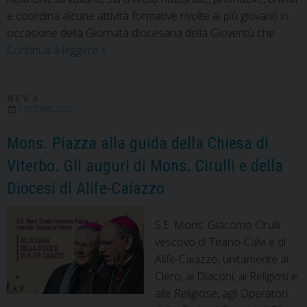
e coordina alcune attività formative rivolte ai più giovani) in
occasione della Giornata diocesana della Gioventù che …
Verso
Continua a leggere
»
la
Giornata
Mondiale
NEWS
7 OTTOBRE 2022
della
Gioventù,
Mons. Piazza alla guida della Chiesa di
i
Viterbo. Gli auguri di Mons. Cirulli e della
giovani
Diocesi di Alife-Caiazzo
con
il
Vescovo
S.E. Mons. Giacomo Cirulli
Giacomo
vescovo di Teano-Calvi e di
Alife-Caiazzo, unitamente al
Clero, ai Diaconi, ai Religiosi e
alle Religiose, agli Operatori