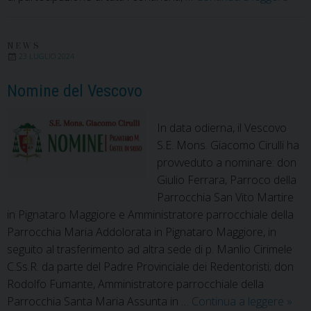
Ass
sino
dell
NEWS
23 LUGLIO 2024
Chi
in
Nomine del Vescovo
Itali
Anc
In data odierna, il Vescovo
le
S.E. Mons. Giacomo Cirulli ha
Dio
provveduto a nominare: don
guid
Giulio Ferrara, Parroco della
dal
Parrocchia San Vito Martire
Ves
in Pignataro Maggiore e Amministratore parrocchiale della
Gia
Parrocchia Maria Addolorata in Pignataro Maggiore, in
Cirul
seguito al trasferimento ad altra sede di p. Manlio Cirimele
C.Ss.R. da parte del Padre Provinciale dei Redentoristi; don
Rodolfo Fumante, Amministratore parrocchiale della
Nom
Parrocchia Santa Maria Assunta in …
Continua a leggere
»