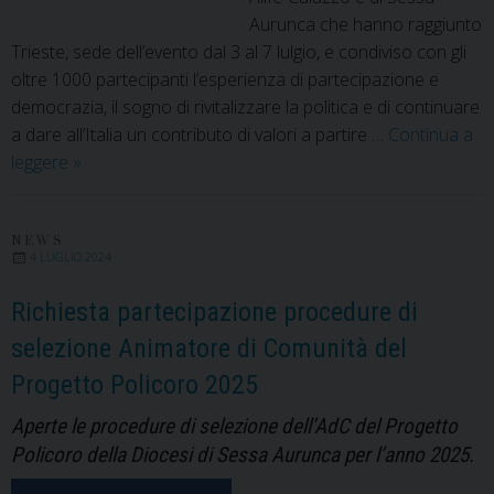
Aurunca che hanno raggiunto
Trieste, sede dell’evento dal 3 al 7 lulgio, e condiviso con gli
oltre 1000 partecipanti l’esperienza di partecipazione e
democrazia, il sogno di rivitalizzare la politica e di continuare
a dare all’Italia un contributo di valori a partire …
Continua a
Dalla
leggere
»
Settimana
Sociale
dei
NEWS
4 LUGLIO 2024
Cattolici
le
Richiesta partecipazione procedure di
testimonianze
selezione Animatore di Comunità del
dei
Progetto Policoro 2025
nostri
delegati
Aperte le procedure di selezione dell’AdC del Progetto
Policoro della Diocesi di Sessa Aurunca per l’anno 2025.