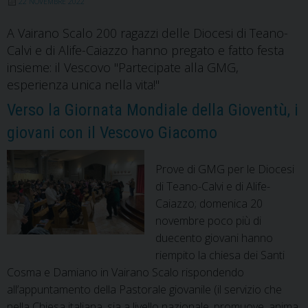
22 NOVEMBRE 2022
la
Quaresima
A Vairano Scalo 200 ragazzi delle Diocesi di Teano-
delle
Calvi e di Alife-Caiazzo hanno pregato e fatto festa
Diocesi
insieme: il Vescovo "Partecipate alla GMG,
guidate
esperienza unica nella vita!"
dal
Verso la Giornata Mondiale della Gioventù, i
vescovo
giovani con il Vescovo Giacomo
Giacomo
Cirulli
Prove di GMG per le Diocesi
di Teano-Calvi e di Alife-
Caiazzo; domenica 20
novembre poco più di
duecento giovani hanno
riempito la chiesa dei Santi
Cosma e Damiano in Vairano Scalo rispondendo
all’appuntamento della Pastorale giovanile (il servizio che
nella Chiesa italiana, sia a livello nazionale, promuove, anima