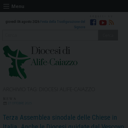
Skip
Menu
to
content
giovedì 06 agosto 2026
Festa della Trasfigurazione del
Facebook
Youtube
RSS
Signore
Cerca
Diocesi di
Alife-Caiazzo
ARCHIVIO TAG:
DIOCESI ALIFE-CAIAZZO
NEWS
27 OTTOBRE 2025
Terza Assemblea sinodale delle Chiese in
Italia. Anche le Diocesi guidate dal Vescovo