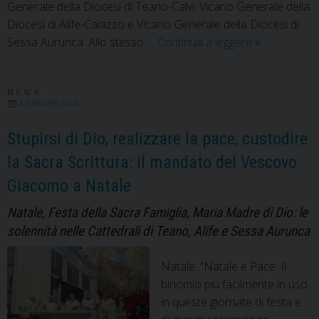
Generale della Diocesi di Teano-Calvi, Vicario Generale della
Diocesi di Alife-Caiazzo e Vicario Generale della Diocesi di
Nuove
Sessa Aurunca. Allo stesso …
Continua a leggere
»
nomine
nelle
Diocesi
NEWS
4 GENNAIO 2024
di
Teano-
Stupirsi di Dio, realizzare la pace, custodire
Calvi,
la Sacra Scrittura: il mandato del Vescovo
di
Giacomo a Natale
Alife-
Caiazzo
Natale, Festa della Sacra Famiglia, Maria Madre di Dio: le
e
solennità nelle Cattedrali di Teano, Alife e Sessa Aurunca
di
Sessa
Natale. “Natale e Pace. Il
Aurunca
binomio più facilmente in uso
in queste giornate di festa e