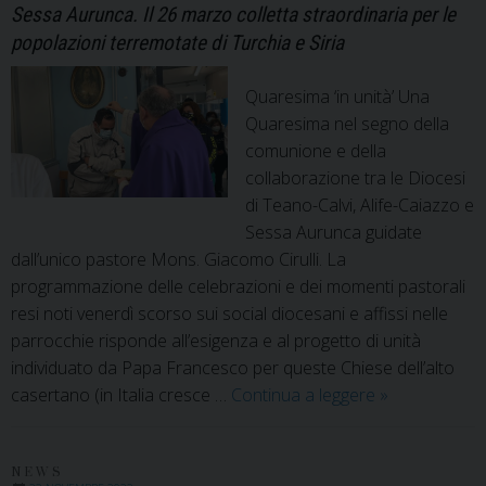
del
Sessa Aurunca. Il 26 marzo colletta straordinaria per le
Vescovo
popolazioni terremotate di Turchia e Siria
Giacomo
a
Quaresima ‘in unità’ Una
Natale
Quaresima nel segno della
comunione e della
collaborazione tra le Diocesi
di Teano-Calvi, Alife-Caiazzo e
Sessa Aurunca guidate
dall’unico pastore Mons. Giacomo Cirulli. La
programmazione delle celebrazioni e dei momenti pastorali
resi noti venerdì scorso sui social diocesani e affissi nelle
parrocchie risponde all’esigenza e al progetto di unità
individuato da Papa Francesco per queste Chiese dell’alto
Unità,
casertano (in Italia cresce …
Continua a leggere
»
preghiera
e
carità:
NEWS