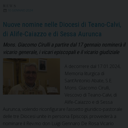
e
NEWS
10 GENNAIO 2024
donne
che
Nuove nomine nelle Diocesi di Teano-Calvi,
coltivano
di Alife-Caiazzo e di Sessa Aurunca
la
speranza
Mons. Giacomo Cirulli a partire dal 17 gennaio nominerà il
vicario generale, i vicari episcopali e il vicario giudiziale
A decorrere dal 17.01.2024,
Memoria liturgica di
Sant’Antonio Abate, S.E.
Mons. Giacomo Cirulli,
Vescovo di Teano-Calvi, di
Alife-Caiazzo e di Sessa
Aurunca, volendo riconfigurare l’assetto giuridico-pastorale
delle tre Diocesi unite in persona Episcopi, provvederà a
nominare il Rev.mo don Luigi Gennaro De Rosa Vicario