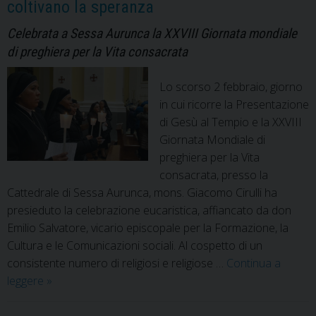
coltivano la speranza
Comunità
del
Celebrata a Sessa Aurunca la XXVIII Giornata mondiale
Progetto
di preghiera per la Vita consacrata
Policoro
2025
Lo scorso 2 febbraio, giorno
in cui ricorre la Presentazione
di Gesù al Tempio e la XXVIII
Giornata Mondiale di
preghiera per la Vita
consacrata, presso la
Cattedrale di Sessa Aurunca, mons. Giacomo Cirulli ha
presieduto la celebrazione eucaristica, affiancato da don
Emilio Salvatore, vicario episcopale per la Formazione, la
Cultura e le Comunicazioni sociali. Al cospetto di un
consistente numero di religiosi e religiose …
Continua a
Vita
leggere
»
Consacrata,
uomini