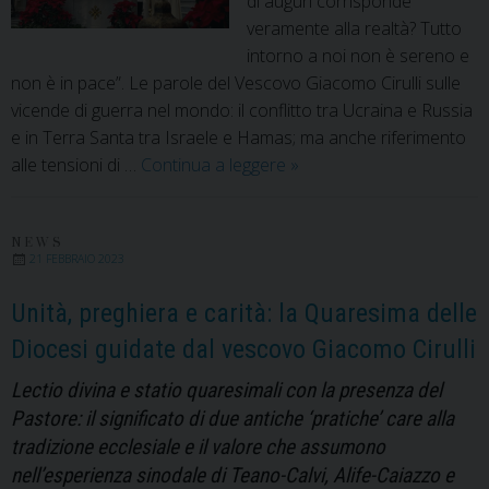
di auguri corrisponde
veramente alla realtà? Tutto
intorno a noi non è sereno e
non è in pace”. Le parole del Vescovo Giacomo Cirulli sulle
vicende di guerra nel mondo: il conflitto tra Ucraina e Russia
e in Terra Santa tra Israele e Hamas; ma anche riferimento
Stupirsi
alle tensioni di …
Continua a leggere
»
di
Dio,
realizzare
NEWS
21 FEBBRAIO 2023
la
pace,
Unità, preghiera e carità: la Quaresima delle
custodire
Diocesi guidate dal vescovo Giacomo Cirulli
la
Sacra
Lectio divina e statio quaresimali con la presenza del
Scrittura:
Pastore: il significato di due antiche ‘pratiche’ care alla
il
tradizione ecclesiale e il valore che assumono
mandato
nell’esperienza sinodale di Teano-Calvi, Alife-Caiazzo e