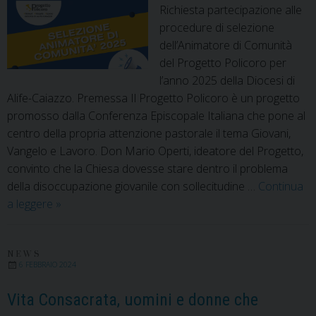
Richiesta partecipazione alle
procedure di selezione
dell’Animatore di Comunità
del Progetto Policoro per
l’anno 2025 della Diocesi di
Alife-Caiazzo. Premessa Il Progetto Policoro è un progetto
promosso dalla Conferenza Episcopale Italiana che pone al
centro della propria attenzione pastorale il tema Giovani,
Vangelo e Lavoro. Don Mario Operti, ideatore del Progetto,
convinto che la Chiesa dovesse stare dentro il problema
della disoccupazione giovanile con sollecitudine …
Continua
Richiesta
a leggere
»
partecipazione
procedure
di
NEWS
6 FEBBRAIO 2024
selezione
Animatore
Vita Consacrata, uomini e donne che
di