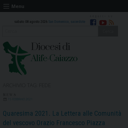
Skip
Menu
to
content
sabato 08 agosto 2026
San Domenico, sacerdote
Facebook
Youtube
RSS
Cerca
Diocesi di
Alife-Caiazzo
ARCHIVIO TAG:
FEDE
NEWS
15 FEBBRAIO 2021
Quaresima 2021. La Lettera alle Comunità
del vescovo Orazio Francesco Piazza