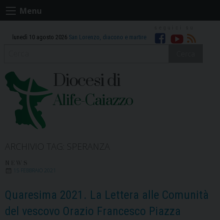
Skip
Menu
to
content
lunedì 10 agosto 2026
San Lorenzo, diacono e martire
Facebook
Youtube
RSS
Cerca
Diocesi di
Alife-Caiazzo
ARCHIVIO TAG:
SPERANZA
NEWS
15 FEBBRAIO 2021
Quaresima 2021. La Lettera alle Comunità
del vescovo Orazio Francesco Piazza