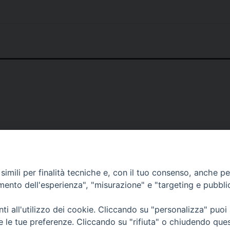
el
atrono
an
isto:
odello
i
amore
er
a
hiesa
niversale
imili per finalità tecniche e, con il tuo consenso, anche per 
amento dell'esperienza", "misurazione" e "targeting e pubbli
i all'utilizzo dei cookie. Cliccando su "personalizza" puoi
re le tue preferenze. Cliccando su "rifiuta" o chiudendo que