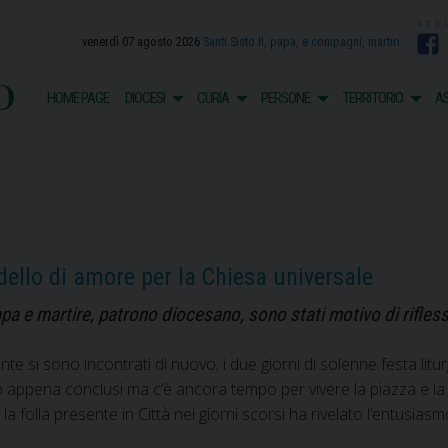
venerdì 07 agosto 2026
Santi Sisto II, papa, e compagni, martiri
F
o
HOME PAGE
DIOCESI
CURIA
PERSONE
TERRITORIO
AS
dello di amore per la Chiesa universale
apa e martire, patrono diocesano, sono stati motivo di rifless
nte si sono incontrati di nuovo; i due giorni di solenne festa litur
o appena conclusi ma c’è ancora tempo per vivere la piazza e la 
 la folla presente in Città nei giorni scorsi ha rivelato l’entus
’attualità