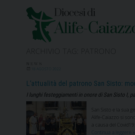
Skip
Diocesi di
to
content
Alife-Caiazz
ARCHIVIO TAG:
PATRONO
NEWS
18 AGOSTO 2022
L’attualità del patrono San Sisto: mo
I lunghi festeggiamenti in onore di San Sisto I, p
San Sisto e la sua ge
Alife-Caiazzo si son
a causa del Covid19:
L
Continua a leggere
»