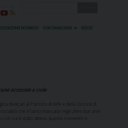
Cerca
acebook
Youtube
RSS
SOCIAZIONI E MOVIMENTI
VITA CONSACRATA
SERVIZI
ione eccesiale e civile
gica dedicati al Patrono di Alife e della Diocesi di
socialità che è tanto mancata negli ultimi due anni
iasmo con cui è stato atteso questo momento e …