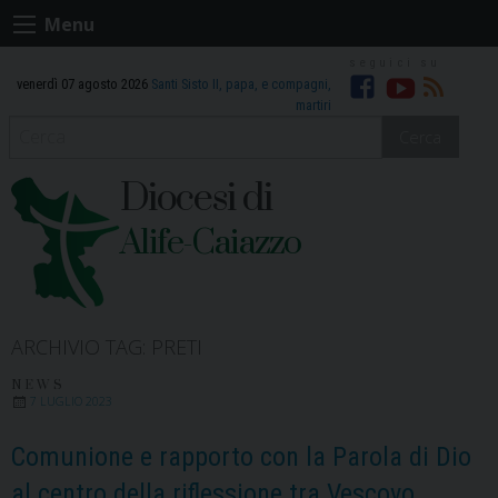
Skip
Menu
to
content
venerdì 07 agosto 2026
Santi Sisto II, papa, e compagni,
Facebook
Youtube
RSS
martiri
Cerca
Diocesi di
Alife-Caiazzo
ARCHIVIO TAG:
PRETI
NEWS
7 LUGLIO 2023
Comunione e rapporto con la Parola di Dio
al centro della riflessione tra Vescovo,