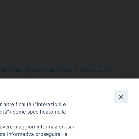
el Vicario generale della Diocesi di Alife-Caiazzo
»
altre finalità ("interazioni e
cità") come specificato nella
 avere maggiori informazioni sui
sta informativa proseguirai la