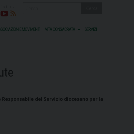
Cerca
acebook
Youtube
RSS
SOCIAZIONI E MOVIMENTI
VITA CONSACRATA
SERVIZI
ute
e Responsabile del Servizio diocesano per la