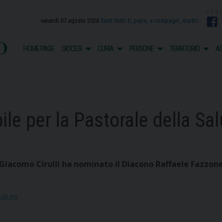
venerdì 07 agosto 2026
Santi Sisto II, papa, e compagni, martiri
F
o
HOME PAGE
DIOCESI
CURIA
PERSONE
TERRITORIO
AS
e per la Pastorale della Sal
. Giacomo Cirulli ha nominato il Diacono Raffaele Fazzon
alute