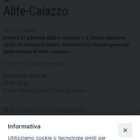
Alife-Caiazzo
Altri documenti
In data 27 gennaio 2022 il vescovo S. E. Mons. Giacomo
Cirulli ha nominato Mons. Alfonso Caso Vicario generale
della Diocesi di Alife-Caiazzo.
> Nomina del Vicario generale
Piedimonte Matese
27-01-2022
Mons. Alfonso Caso Vicario generale
Mons. Alfonso Caso Vicario generale
Informativa
Utilizziamo cookie o tecnologie simili per