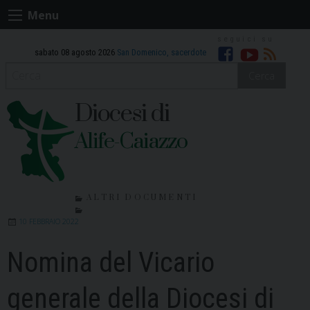
Skip
Menu
to
content
sabato 08 agosto 2026
San Domenico, sacerdote
Facebook
Youtube
RSS
Cerca
Diocesi di
Alife-Caiazzo
ALTRI DOCUMENTI
10 FEBBRAIO 2022
Nomina del Vicario
generale della Diocesi di