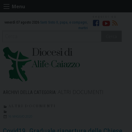
Skip
Menu
to
content
venerdì 07 agosto 2026
Santi Sisto II, papa, e compagni,
Facebook
Youtube
RSS
martiri
Cerca
Diocesi di
Alife-Caiazzo
ALTRI DOCUMENTI
ARCHIVI DELLA CATEGORIA:
ALTRI DOCUMENTI
16 MAGGIO 2020
Covid19. Graduale riapertura delle Chiese.