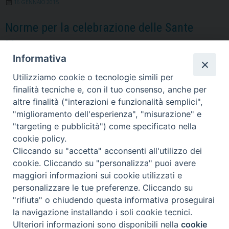
16 GENNAIO 2015
Norme per la celebrazione delle Sante
Messe
Informativa
Altri documenti
Curia Vescovile
Utilizziamo cookie o tecnologie simili per
finalità tecniche e, con il tuo consenso, anche per
16-12-2015
altre finalità ("interazioni e funzionalità semplici",
"miglioramento dell'esperienza", "misurazione" e
"targeting e pubblicità") come specificato nella
cookie policy.
« Pagina precedente
5
Cliccando su "accetta" acconsenti all'utilizzo dei
cookie. Cliccando su "personalizza" puoi avere
maggiori informazioni sui cookie utilizzati e
Diocesi di Alife-Caiazzo
personalizzare le tue preferenze. Cliccando su
Via Angelo Scorciarini Coppola, 234
"rifiuta" o chiudendo questa informativa proseguirai
Tel: 0823.786166 / 0823.912707
Email:
info@diocesialifecaiazzo.it
la navigazione installando i soli cookie tecnici.
Ulteriori informazioni sono disponibili nella
cookie
Preferenze Cookie