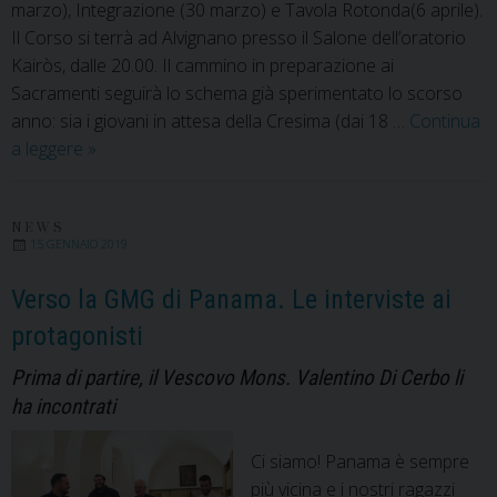
marzo), Integrazione (30 marzo) e Tavola Rotonda(6 aprile).
Il Corso si terrà ad Alvignano presso il Salone dell’oratorio
Kairòs, dalle 20.00. Il cammino in preparazione ai
Sacramenti seguirà lo schema già sperimentato lo scorso
anno: sia i giovani in attesa della Cresima (dai 18 …
Continua
Cresima
a leggere
»
e
Matrimonio.
Gli
NEWS
15 GENNAIO 2019
incontri
per
Verso la GMG di Panama. Le interviste ai
prepararsi
protagonisti
Prima di partire, il Vescovo Mons. Valentino Di Cerbo li
ha incontrati
Ci siamo! Panama è sempre
più vicina e i nostri ragazzi