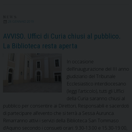
Vita
Consacrata.
La
NEWS
28 GENNAIO 2019
messa
presso
AVVISO. Uffici di Curia chiusi al pubblico.
il
La Biblioteca resta aperta
Monastero
San
In occasione
Benedetto
dell’inaugurazione del III anno
giudiziario del Tribunale
Ecclesiastico interdiocesano
(leggi l’articolo), tutti gli Uffici
della Curia saranno chiusi al
pubblico per consentire ai Direttori, Responsabili e sacerdoti
di partecipare all’evento che si terrà a Sessa Aurunca.
Rimarranno attivi i servizi della Biblioteca San Tommaso
d’Aquino secondo i consueti orari: 9.30-13.00 e 15.30-19.00,