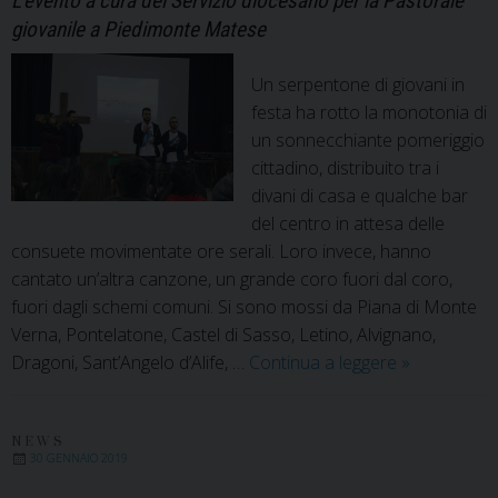
L'evento a cura del Servizio diocesano per la Pastorale
giovanile a Piedimonte Matese
Un serpentone di giovani in
festa ha rotto la monotonia di
un sonnecchiante pomeriggio
cittadino, distribuito tra i
divani di casa e qualche bar
del centro in attesa delle
consuete movimentate ore serali. Loro invece, hanno
cantato un’altra canzone, un grande coro fuori dal coro,
fuori dagli schemi comuni. Si sono mossi da Piana di Monte
Verna, Pontelatone, Castel di Sasso, Letino, Alvignano,
La
Dragoni, Sant’Angelo d’Alife, …
Continua a leggere
»
Gmg
di
Panama
NEWS
30 GENNAIO 2019
continua