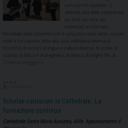
sono pronti a partire. Li
attende una delle esperienze
più forti, più vere, più
universali: la Giornata
Mondiale della Gioventù non è un’uscita come tante, ma per
molti è l’occasione della vita. Una settimana intensa di
incontri e di incroci, di lingue e culture diverse, di storie, di
scambi, di fatica e di preghiera, di attesa, di lunghe file, di …
Verso
Continua a leggere
»
la
GMG
di
NEWS
11 GENNAIO 2019
Panama.
Le
Scholae cantorum in Cattedrale. La
interviste
formazione continua
ai
protagonisti
Cattedrale Santa Maria Assunta, Alife. Appuntamento il