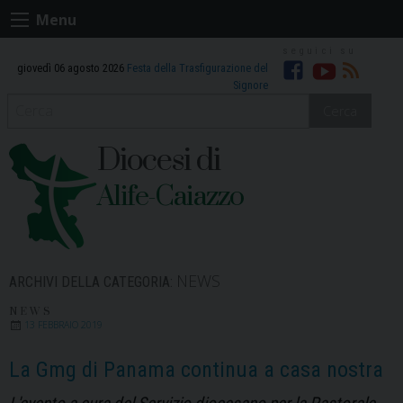
Skip
Menu
to
content
giovedì 06 agosto 2026
Festa della Trasfigurazione del
Facebook
Youtube
RSS
Signore
Cerca
Diocesi di
Alife-Caiazzo
NEWS
ARCHIVI DELLA CATEGORIA:
NEWS
13 FEBBRAIO 2019
La Gmg di Panama continua a casa nostra