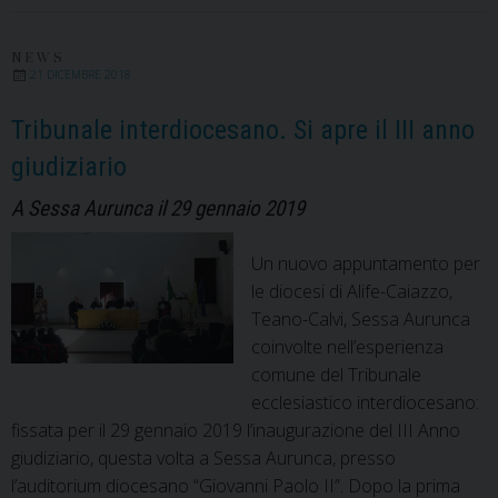
Deum
2018,
“Un
NEWS
21 DICEMBRE 2018
tempo
per
Tribunale interdiocesano. Si apre il III anno
avere
giudiziario
fiducia”
A Sessa Aurunca il 29 gennaio 2019
Un nuovo appuntamento per
le diocesi di Alife-Caiazzo,
Teano-Calvi, Sessa Aurunca
coinvolte nell’esperienza
comune del Tribunale
ecclesiastico interdiocesano:
fissata per il 29 gennaio 2019 l’inaugurazione del III Anno
giudiziario, questa volta a Sessa Aurunca, presso
l’auditorium diocesano “Giovanni Paolo II”. Dopo la prima