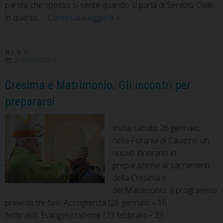
parola che spesso si sente quando si parla di Servizio Civile,
Servizio
in quanto …
Continua a leggere
»
Civile
in
Caritas.
NEWS
22 GENNAIO 2019
Ecco
Amalia,
Cresima e Matrimonio. Gli incontri per
Annamaria
prepararsi
e
Luca
Inizia sabato 26 gennaio,
nella Forania di Caiazzo, un
nuovo itinerario in
preparazione ai sacramenti
della Cresima e
del Matrimonio. Il programma
prevede tre fasi: Accoglienza (26 gennaio – 16
febbraio), Evangelizzazione (23 febbraio – 23