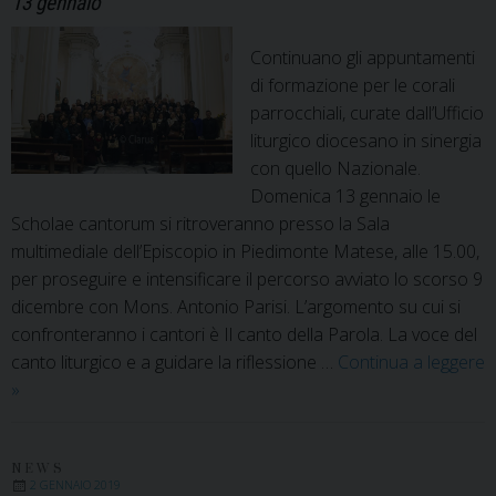
13 gennaio
Continuano gli appuntamenti
di formazione per le corali
parrocchiali, curate dall’Ufficio
liturgico diocesano in sinergia
con quello Nazionale.
Domenica 13 gennaio le
Scholae cantorum si ritroveranno presso la Sala
multimediale dell’Episcopio in Piedimonte Matese, alle 15.00,
per proseguire e intensificare il percorso avviato lo scorso 9
dicembre con Mons. Antonio Parisi. L’argomento su cui si
confronteranno i cantori è Il canto della Parola. La voce del
canto liturgico e a guidare la riflessione …
Continua a leggere
Scholae
»
cantorum
in
Cattedrale.
NEWS
2 GENNAIO 2019