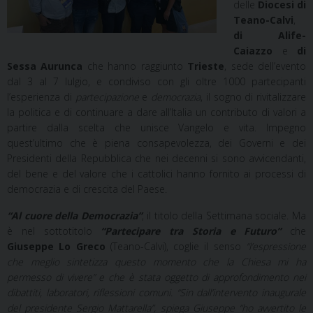
delle
Diocesi di
Teano-Calvi
,
di Alife-
Caiazzo
e
di
Sessa Aurunca
che hanno raggiunto
Trieste
, sede dell’evento
dal 3 al 7 lulgio, e condiviso con gli oltre 1000 partecipanti
l’esperienza di
partecipazione
e
democrazia
, il sogno di rivitalizzare
la politica e di continuare a dare all’Italia un contributo di valori a
partire dalla scelta che unisce Vangelo e vita. Impegno
quest’ultimo che è piena consapevolezza, dei Governi e dei
Presidenti della Repubblica che nei decenni si sono avvicendanti,
del bene e del valore che i cattolici hanno fornito ai processi di
democrazia e di crescita del Paese.
“Al cuore della Democrazia”
, il titolo della Settimana sociale. Ma
è nel sottotitolo
“Partecipare tra Storia e Futuro”
che
Giuseppe Lo Greco
(Teano-Calvi), coglie il senso
“l’espressione
che meglio sintetizza questo momento che la Chiesa mi ha
permesso di vivere” e che è stata oggetto di approfondimento nei
dibattiti, laboratori, riflessioni comuni. “Sin dall’intervento inaugurale
del presidente Sergio Mattarella”, spiega Giuseppe “ho avvertito le