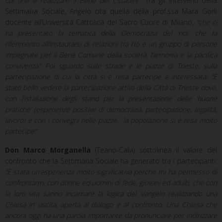
cui fine è realizzare il Bene dei Cittadini”
. Tra gli interventi della
Settimana Sociale, Angelo cita quella della prof.ssa Mara Gorli
docente all’Università Cattolica del Sacro Cuore di Milano,
“che ci
ha presentato la tematica della Democrazia del ‘noi’ che fa
riferimento all’instaurarsi di relazioni tra l’Io e un gruppo di persone
impegnate per il Bene Comune della società, l’armonia e la pacifica
convivenza”. Poi sguardo sulle strade e le piazze di Trieste, sulla
partecipazione di cui la città si è resa partecipe e interessata: “È
stato bello vedere la partecipazione attiva della Città di Trieste dove,
con l’istallazione degli stand per la presentazione delle ‘buone
pratiche’ (esperienze positive di democrazia, partecipazione, legalità,
lavoro) e con i convegni nelle piazze, la popolazione si è resa molto
partecipe”.
Don Marco Morganella
(Teano-Calvi) sottolinea il valore del
confronto che la Settimana Sociale ha generato tra i partecipanti:
“È stata un’esperienza molto significativa perché mi ha permesso di
confrontarmi con donne ed uomini di fede, giovani ed adulti, che con
la loro vita sanno incarnare la logica del Vangelo realizzando una
Chiesa in uscita, aperta al dialogo e al confronto. Una Chiesa che
ancora oggi ha una parola importante da pronunciare per indirizzare