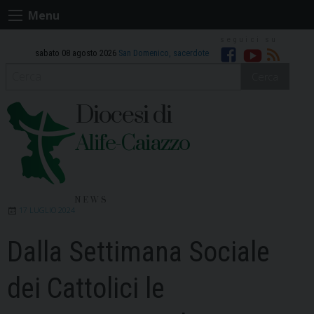
Skip
Menu
to
content
sabato 08 agosto 2026
San Domenico, sacerdote
Facebook
Youtube
RSS
Cerca
Diocesi di
Alife-Caiazzo
NEWS
17 LUGLIO 2024
Dalla Settimana Sociale
dei Cattolici le