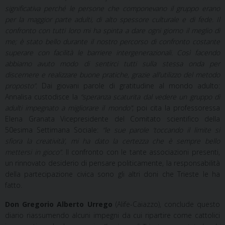
significativa perché le persone che componevano il gruppo erano
per la maggior parte adulti, di alto spessore culturale e di fede. Il
confronto con tutti loro mi ha spinta a dare ogni giorno il meglio di
me; è stato bello durante il nostro percorso di confronto costante
superare con facilità le barriere intergenerazionali. Così facendo
abbiamo avuto modo di sentirci tutti sulla stessa onda per
discernere e realizzare buone pratiche, grazie all’utilizzo del metodo
proposto”
. Dai giovani parole di gratitudine al mondo adulto:
Annalisa custodisce la
“speranza scaturita dal vedere un gruppo di
adulti impegnato a migliorare il mondo”
; poi cita la professoressa
Elena Granata Vicepresidente del Comitato scientifico della
50esima Settimana Sociale:
“le sue parole ‘
toccando il limite si
sfiora la creatività’, mi ha dato la certezza che è sempre bello
mettersi in gioco”
. Il confronto con le tante associazioni presenti,
un rinnovato desiderio di pensare politicamente, la responsabilità
della partecipazione civica sono gli altri doni che Trieste le ha
fatto.
Don Gregorio Alberto Urrego
(Alife-Caiazzo), conclude questo
diario riassumendo alcuni impegni da cui ripartire come cattolici