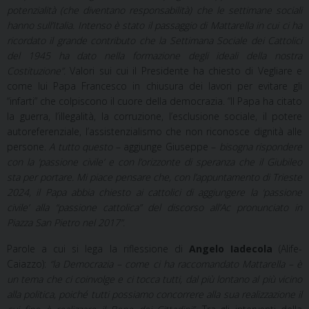
potenzialità (che diventano responsabilità) che le settimane sociali
hanno sull’Italia. Intenso è stato il passaggio di Mattarella in cui ci ha
ricordato il grande contributo che la Settimana Sociale dei Cattolici
del 1945 ha dato nella formazione degli ideali della nostra
Costituzione”
. Valori sui cui il Presidente ha chiesto di Vegliare e
come lui Papa Francesco in chiusura dei lavori per evitare gli
“infarti” che colpiscono il cuore della democrazia. “Il Papa ha citato
la guerra, l’illegalità, la corruzione, l’esclusione sociale, il potere
autoreferenziale, l’assistenzialismo che non riconosce dignità alle
persone.
A tutto questo
– aggiunge Giuseppe –
bisogna rispondere
con la ‘passione civile’ e con l’orizzonte di speranza che il Giubileo
sta per portare. Mi piace pensare che, con l’appuntamento di Trieste
2024, il Papa abbia chiesto ai cattolici di aggiungere la ‘passione
civile’ alla “passione cattolica” del discorso all’Ac pronunciato in
Piazza San Pietro nel 2017”.
Parole a cui si lega la riflessione di
Angelo Iadecola
(Alife-
Caiazzo):
“la Democrazia – come ci ha raccomandato Mattarella – è
un tema che ci coinvolge e ci tocca tutti, dal più lontano al più vicino
alla politica, poiché tutti possiamo concorrere alla sua realizzazione il