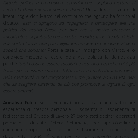
l’attuale politica a promuovere cammini che sappiano mettere al
centro la dignità di ogni uomo e donna”.
Unità di sentimenti e di
intenti coglie don Marco nel contributo che ognuno ha fornito al
dibatto:
“essi ci spingono ad impegnarci a partecipare alla vita
politica del nostro Paese per dire che la nostra presenza è
importante e soprattutto che il nostro apporto, la nostra vita di fede
e la nostra formazione può migliorare, rendere più umana e vitale la
società che abitiamo”.
Porta a casa un impegno don Marco, e lo
condivide: mettere al cuore della vita politica la democrazia
perché
“tutti possano essere ascoltati e nessuno, neanche chi è più
fragile possa essere escluso. Tutto ciò ci ha motivato a non vivere
nella mediocrità o nel compromesso, ma puntare ad una vita ‘alta’
che sa scegliere partendo da ciò che promuove la dignità di ogni
essere umano”.
Annalisa Fulco
(Sessa Aurunca) porta a casa una particolare
esperienza di crescita personale. Si sofferma sull’esperienza di
facilitatrice del Gruppo di Lavoro 27 (sono stati decine; laboratori
permanenti durante l’intera Settimana, per approfondire i
contenuti proposti dai relatori e lavorare di concerto al
documento finale).
“È stato per me un momento di crescita