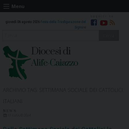
Skip
Menu
to
content
giovedì 06 agosto 2026
Festa della Trasfigurazione del
Facebook
Youtube
RSS
Signore
Cerca
Diocesi di
Alife-Caiazzo
ARCHIVIO TAG:
SETTIMANA SOCIALE DEI CATTOLICI
ITALIANI
NEWS
17 LUGLIO 2024