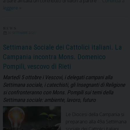
a dare all’Italia un contributo di valori a partire …
Continua a
Dalla
leggere
»
Settimana
Sociale
dei
NEWS
30 SETTEMBRE 2021
Cattolici
le
Settimana Sociale dei Cattolici italiani. La
testimonianze
Campania incontra Mons. Domenico
dei
Pompili, vescovo di Rieti
nostri
delegati
Martedì 5 ottobre i Vescovi, i delegati campani alla
Settimana sociale, i catechisti, gli Insegnanti di Religione
si confronteranno con Mons. Pompili sui temi della
Settimana sociale: ambiente, lavoro, futuro
Le Diocesi della Campania si
preparano alla 49a Settimana
sociale dei Cattolici italiani