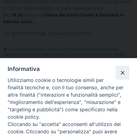
Teologia fondamentale presso la Pontificia Università Gregoriana
e Officiale della Segreteria di Stato. Appuntamento
alle
18.30
presso la
Chiesa dei Santi Cosma e Damiano in
Vairano Scalo.
Per approfondire leggi su
www.clarusonline.it
Chiesa cattolica italiana
,
diocesi di alife-caiazzo
,
diocesi di teano-calvi
,
Giuseppina De Simona
,
Papa Francesco
,
S. E. Mons. Giacomo Cirulli
,
sinodo
Informativa
Utilizziamo cookie o tecnologie simili per
«
Incontro formativo del
Dona un pasto per l’Ucraina.
finalità tecniche e, con il tuo consenso, anche per
percorso sinodale con
L’iniziativa diocesana in
altre finalità ("interazioni e funzionalità semplici",
Giuseppina De Simone
occasione del 2 marzo,
"miglioramento dell'esperienza", "misurazione" e
Mercoledì delle Ceneri
»
"targeting e pubblicità") come specificato nella
cookie policy.
Cliccando su "accetta" acconsenti all'utilizzo dei
cookie. Cliccando su "personalizza" puoi avere