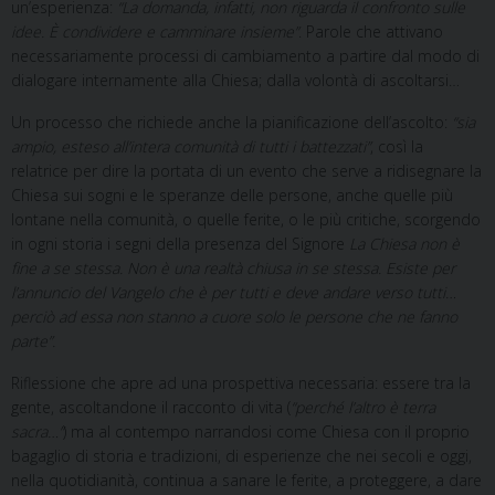
un’esperienza:
“La domanda, infatti, non riguarda il confronto sulle
idee. È condividere e camminare insieme”
. Parole che attivano
necessariamente processi di cambiamento a partire dal modo di
dialogare internamente alla Chiesa; dalla volontà di ascoltarsi…
Un processo che richiede anche la pianificazione dell’ascolto:
“sia
ampio, esteso all’intera comunità di tutti i battezzati”
, così la
relatrice per dire la portata di un evento che serve a ridisegnare la
Chiesa sui sogni e le speranze delle persone, anche quelle più
lontane nella comunità, o quelle ferite, o le più critiche, scorgendo
in ogni storia i segni della presenza del Signore
La Chiesa non è
fine a se stessa. Non è una realtà chiusa in se stessa. Esiste per
l’annuncio del Vangelo che è per tutti e deve andare verso tutti…
perciò ad essa non stanno a cuore solo le persone che ne fanno
parte”.
Riflessione che apre ad una prospettiva necessaria: essere tra la
gente, ascoltandone il racconto di vita (
“perché l’altro è terra
sacra…”
) ma al contempo narrandosi come Chiesa con il proprio
bagaglio di storia e tradizioni, di esperienze che nei secoli e oggi,
nella quotidianità, continua a sanare le ferite, a proteggere, a dare