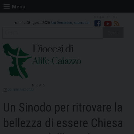
Skip
Menu
to
content
sabato 08 agosto 2026
San Domenico, sacerdote
Facebook
Youtube
RSS
Cerca
Diocesi di
Alife-Caiazzo
NEWS
22 FEBBRAIO 2022
Un Sinodo per ritrovare la
bellezza di essere Chiesa