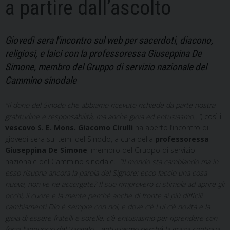
a partire dall’ascolto
Giovedì sera l'incontro sul web per sacerdoti, diacono,
religiosi, e laici con la professoressa Giuseppina De
Simone, membro del Gruppo di servizio nazionale del
Cammino sinodale
“Il dono del Sinodo che abbiamo ricevuto richiede da parte nostra
gratitudine e responsabilità, ma anche gioia ed entusiasmo…”
, così il
vescovo
S. E. Mons. Giacomo Cirulli
ha aperto l’incontro di
giovedì sera sui temi del Sinodo, a cura della
professoressa
Giuseppina De Simone
, membro del Gruppo di servizio
nazionale del Cammino sinodale.
“Il mondo sta cambiando ma in
esso risuona ancora la parola del Signore: ecco faccio una cosa
nuova, non ve ne accorgete? Il suo rimprovero ci stimola ad aprire gli
occhi, il cuore e la mente perché anche di fronte ai più difficili
cambiamenti Dio è sempre con noi, e dove c’è Lui c’è novità e la
gioia di essere fratelli e sorelle, c’è entusiasmo per riprendere con
forza l’annuncio del Vangelo… entusiasmo perché la grazia continua