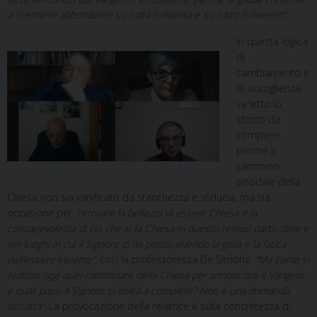
a scendere abbondante su tutta l’umanità e su tutto l’universo”.
In questa logica
di
cambiamento e
di accoglienza,
va letto lo
sforzo da
compiere
perché il
cammino
sinodale della
Chiesa non sia vanificato da stanchezza e sfiducia, ma sia
occasione per
“ritrovare la bellezza di essere Chiesa e la
consapevolezza di ciò che si fa Chiesa in questo tempo particolare e
nei luoghi in cui il Signore ci ha posto, vivendo la gioia e la fatica
dell’essere insieme”
, così la professoressa De Simone.
“Ma come si
realizza oggi quel camminare della Chiesa per annunciare il Vangelo;
e quali passi il Signore ci invita a compiere? Non è una domanda
astratta”
. La provocazione della relatrice è sulla concretezza di