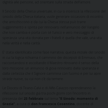
dignità alle persone, ad orientare sulla strada dell’amore.
Il Sinodo della Chiesa universale, in cui si inserisce la riflessione del
sinodo della Chiesa italiana, vuole generare occasioni di incontro
che arricchiscono e da cui la Chiesa stessa può trarre
suggerimento e spinta per rinnovarsi nell’annuncio del Vangelo
che non cambia e porta con sé l’unico e vero messaggio di
speranza: una vita donata per i fratelli è quella che vale, una vita
nella verità e nella carità.
E’ stata identificata come fase narrativa, questa iniziale del sinodo
in cui la logica richiama il cammino dei discepoli di Emmaus, che
raccontandosi e ascoltando il Maestro ritrovano il senso della
loro missione: un annuncio di gioia rinnovato dalla speranza e
dalla certezza che il Signore cammina con l’uomo e per lui apre
strade nuove, su cui non c’è da temere.
Le Diocesi di Teano-Calvi e di Alife-Caiazzo riprenderanno la
riflessione sul sinodo già tra pochi giorni con l’incontro in
presenza del
23 febbraio
sul tema
“Il Sinodo: momento di
Grazia”
, a cura di
don Francesco Cosentino
, docente di