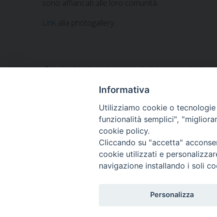
sono affiancati alle loro comunità.
Link
alla photogallery.
Basilica di San Pietro
,
Papa Leone XIV
,
Pellegrinaggio Giubilare I
Informativa
Utilizziamo cookie o tecnologie s
«
La Caritas di Sessa Aurunca si prepara ad accogli
funzionalità semplici", "miglior
cookie policy.
Cliccando su "accetta" acconsent
cookie utilizzati e personalizza
navigazione installando i soli co
Diocesi di Alife-Caiazzo
Via Angelo Scorciarini Coppola, 234
Tel: 0823.786166 / 0823.912707
Personalizza
Email:
info@diocesialifecaiazzo.it