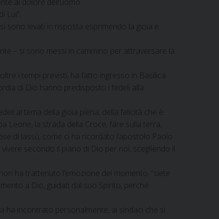
ente al dolore dell’uomo.
i Lui”.
i si sono levati in risposta esprimendo la gioia e
ente – si sono messi in cammino per attraversare la
oltre i tempi previsti, ha fatto ingresso in Basilica.
rdia di Dio hanno predisposto i fedeli alla
deli al tema della gioia piena, della felicità che è
pa Leone, la strada della Croce, fare sulla terra,
cose di lassù, come ci ha ricordato l’apostolo Paolo
ivere secondo il piano di Dio per noi, scegliendo il
no non ha trattenuto l’emozione del momento: “siete
damento a Dio, guidati dal suo Spirito, perché
Papa ha incontrato personalmente, ai sindaci che si