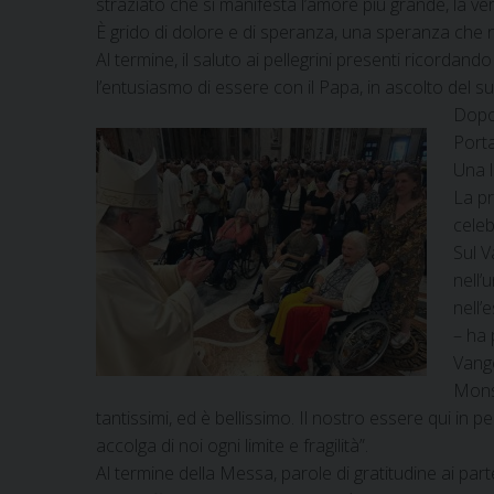
straziato che si manifesta l’amore più grande, la ve
È grido di dolore e di speranza, una speranza che n
Al termine, il saluto ai pellegrini presenti ricordando
l’entusiasmo di essere con il Papa, in ascolto del s
Dopo 
Porta
Una l
La pr
celeb
Sul V
nell’
nell’
– ha 
Vange
Mons.
tantissimi, ed è bellissimo. Il nostro essere qui in p
accolga di noi ogni limite e fragilità”.
Al termine della Messa, parole di gratitudine ai parte