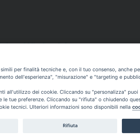
nterdiocesano
,
S. E. Mons. Giacomo Cirulli
imili per finalità tecniche e, con il tuo consenso, anche per 
ere 22 bambini ucraini
amento dell'esperienza", "misurazione" e "targeting e pubbli
i all'utilizzo dei cookie. Cliccando su "personalizza" puoi
re le tue preferenze. Cliccando su "rifiuta" o chiudendo que
okie tecnici. Ulteriori informazioni sono disponibili nella
coo
Rifiuta