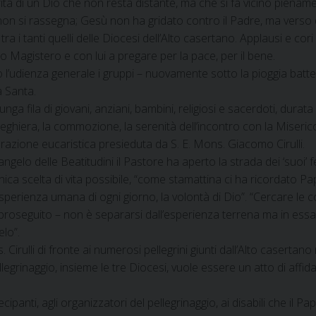
rità di un Dio che non resta distante, ma che si fa vicino pienam
on si rassegna; Gesù non ha gridato contro il Padre, ma verso d
 tra i tanti quelli delle Diocesi dell’Alto casertano. Applausi e cor
uo Magistero e con lui a pregare per la pace, per il bene.
l’udienza generale i gruppi – nuovamente sotto la pioggia batt
 Santa.
unga fila di giovani, anziani, bambini, religiosi e sacerdoti, durata 
eghiera, la commozione, la serenità dell’incontro con la Miserico
razione eucaristica presieduta da S. E. Mons. Giacomo Cirulli.
angelo delle Beatitudini il Pastore ha aperto la strada dei ‘suoi’ fe
unica scelta di vita possibile, “come stamattina ci ha ricordato Pa
esperienza umana di ogni giorno, la volontà di Dio”. “Cercare le 
proseguito – non è separarsi dall’esperienza terrena ma in essa v
lo”.
 Cirulli di fronte ai numerosi pellegrini giunti dall’Alto caserta
ellegrinaggio, insieme le tre Diocesi, vuole essere un atto di affi
cipanti, agli organizzatori del pellegrinaggio, ai disabili che il 