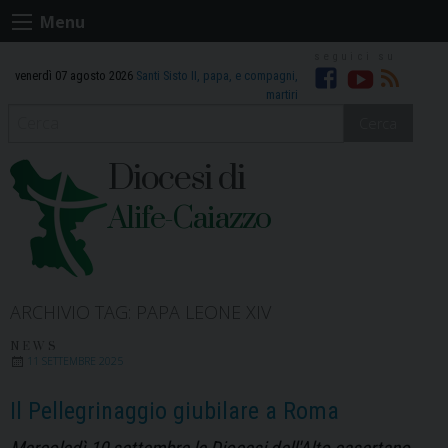
Skip
Menu
to
content
venerdì 07 agosto 2026
Santi Sisto II, papa, e compagni,
Facebook
Youtube
RSS
martiri
Cerca
Diocesi di
Alife-Caiazzo
ARCHIVIO TAG:
PAPA LEONE XIV
NEWS
11 SETTEMBRE 2025
Il Pellegrinaggio giubilare a Roma