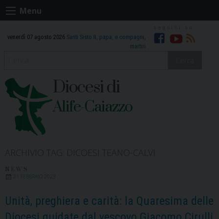
Skip
Menu
to
content
venerdì 07 agosto 2026
Santi Sisto II, papa, e compagni,
Facebook
Youtube
RSS
martiri
Cerca
Diocesi di
Alife-Caiazzo
ARCHIVIO TAG:
DICOESI TEANO-CALVI
NEWS
21 FEBBRAIO 2023
Unità, preghiera e carità: la Quaresima delle
Diocesi guidate dal vescovo Giacomo Cirulli