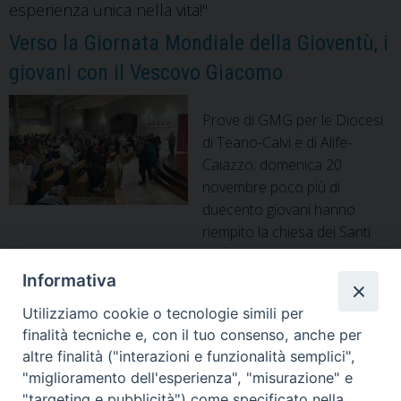
esperienza unica nella vita!"
Verso la Giornata Mondiale della Gioventù, i
giovani con il Vescovo Giacomo
Prove di GMG per le Diocesi
di Teano-Calvi e di Alife-
Caiazzo; domenica 20
novembre poco più di
duecento giovani hanno
riempito la chiesa dei Santi
Cosma e Damiano in Vairano Scalo rispondendo
all’appuntamento della Pastorale giovanile (il servizio che
Informativa
nella Chiesa italiana, sia a livello nazionale, promuove, anima
Utilizziamo cookie o tecnologie simili per
e coordina alcune attività formative rivolte ai più giovani) in
finalità tecniche e, con il tuo consenso, anche per
occasione della Giornata diocesana della Gioventù che …
altre finalità ("interazioni e funzionalità semplici",
Verso
Continua a leggere
»
"miglioramento dell'esperienza", "misurazione" e
la
"targeting e pubblicità") come specificato nella