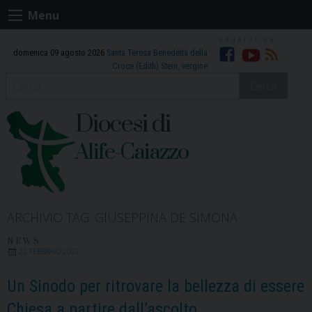
Skip
Menu
to
content
domenica 09 agosto 2026
Santa Teresa Benedetta della
Facebook
Youtube
RSS
Croce (Edith) Stein, vergine
Cerca
Diocesi di
Alife-Caiazzo
ARCHIVIO TAG:
GIUSEPPINA DE SIMONA
NEWS
22 FEBBRAIO 2022
Un Sinodo per ritrovare la bellezza di essere
Chiesa a partire dall’ascolto