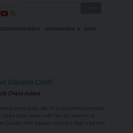
Cerca
acebook
Youtube
RSS
SOCIAZIONI E MOVIMENTI
VITA CONSACRATA
SERVIZI
ovo Giacomo Cirulli
lla Chiesa italiana
ca hanno partecipato alla Terza Assemblea Sinodale
o tappa dopo tappa, nelle fasi del cammino di
nel Giubileo delle équipes sinodali e degli organismi