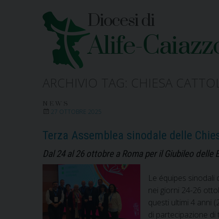
Skip
Diocesi di
to
content
Alife-Caiazz
ARCHIVIO TAG:
CHIESA CATTOL
NEWS
27 OTTOBRE 2025
Terza Assemblea sinodale delle Chies
Dal 24 al 26 ottobre a Roma per il Giubileo dell
Le équipes sinodali 
nei giorni 24-26 ott
questi ultimi 4 anni 
di partecipazione di t