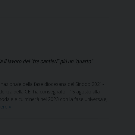
l lavoro dei "tre cantieri" più un "quarto"
esi nazionale della fase diocesana del Sinodo 2021-
enza della CEI ha consegnato il 15 agosto alla
odale e culminerà nel 2023 con la fase universale,
Sinodo
gere
»
2021-
2023:
la