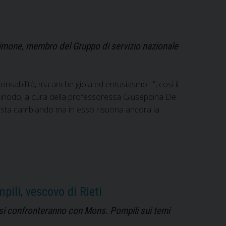
Sintesi
nazionale
della
fase
 Simone, membro del Gruppo di servizio nazionale
diocesana
onsabilità, ma anche gioia ed entusiasmo…”, così il
l Sinodo, a cura della professoressa Giuseppina De
 sta cambiando ma in esso risuona ancora la
ili, vescovo di Rieti
ne si confronteranno con Mons. Pompili sui temi