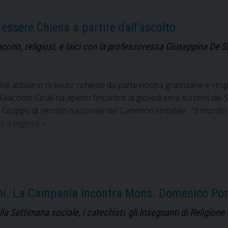
 essere Chiesa a partire dall’ascolto
iacono, religiosi, e laici con la professoressa Giuseppina De
che abbiamo ricevuto richiede da parte nostra gratitudine e resp
Giacomo Cirulli ha aperto l’incontro di giovedì sera sui temi de
Gruppo di servizio nazionale del Cammino sinodale. “Il mondo
Un
a a leggere
»
Sinodo
per
ritrovare
la
bellezza
iani. La Campania incontra Mons. Domenico Pomp
di
essere
lla Settimana sociale, i catechisti, gli Insegnanti di Religio
Chiesa