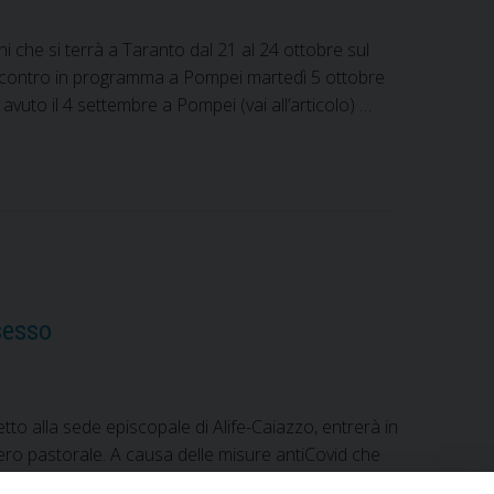
ni che si terrà a Taranto dal 21 al 24 ottobre sul
incontro in programma a Pompei martedì 5 ottobre
vuto il 4 settembre a Pompei (vai all’articolo) …
sesso
tto alla sede episcopale di Alife-Caiazzo, entrerà in
ero pastorale. A causa delle misure antiCovid che
limitato di posti a sedere nelle chiese dallo