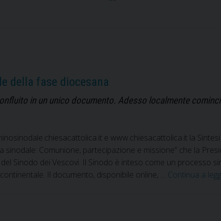
Assemblea
sinodale
delle
Chiese
in
Italia.
le della fase diocesana
Anche
le
è confluito in un unico documento. Adesso localmente comincia i
Diocesi
guidate
dal
minosinodale.chiesacattolica.it e www.chiesacattolica.it la Sint
Vescovo
 sinodale: Comunione, partecipazione e missione” che la Presid
Giacomo
del Sinodo dei Vescovi. Il Sinodo è inteso come un processo sin
Cirulli
continentale. Il documento, disponibile online, …
Continua a leg