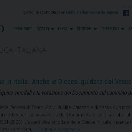
giovedì 06 agosto 2026
Festa della Trasfigurazione del Signore
F
o
HOME PAGE
DIOCESI
CURIA
PERSONE
TERRITORIO
AS
ICA ITALIANA
e in Italia. Anche le Diocesi guidate dal Vesc
e Equipe sinodali e la votazione del Documento sul cammino de
delle Diocesi di Teano-Calvi, di Alife-Caiazzo e di Sessa Aurun
obre 2025 per l’approvazione del Documento di sintesi, elaborat
(2021-2025). L’assemblea sinodale delle Chiese in Italia, inserita 
Terza
utti i continenti, …
Continua a leggere
»