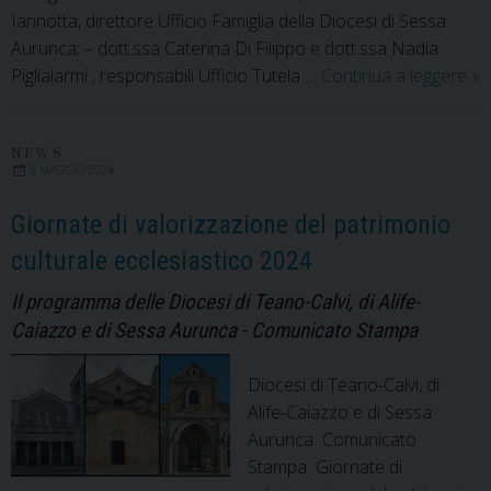
Iannotta, direttore Ufficio Famiglia della Diocesi di Sessa
Aurunca; – dott.ssa Caterina Di Filippo e dott.ssa Nadia
Mo
Piglialarmi , responsabili Ufficio Tutela …
Continua a leggere
»
Cir
no
ne
NEWS
8 MAGGIO 2024
se
pa
Giornate di valorizzazione del patrimonio
de
culturale ecclesiastico 2024
Di
di
Il programma delle Diocesi di Teano-Calvi, di Alife-
Te
Caiazzo e di Sessa Aurunca - Comunicato Stampa
Cal
di
Diocesi di Teano-Calvi, di
Ali
Alife-Caiazzo e di Sessa
Ca
Aurunca Comunicato
e
Stampa Giornate di
di