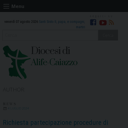
Skip
Menu
to
content
venerdì 07 agosto 2026
Santi Sisto II, papa, e compagni,
Facebook
Youtube
RSS
martiri
Cerca
Diocesi di
Alife-Caiazzo
AUTHOR:
NEWS
4 LUGLIO 2024
Richiesta partecipazione procedure di