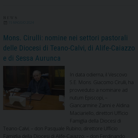
partecipazione
procedure
di
NEWS
15 MAGGIO 2024
selezione
Animatore
Mons. Cirulli: nomine nei settori pastorali
di
delle Diocesi di Teano-Calvi, di Alife-Caiazzo
Comunità
e di Sessa Aurunca
del
Progetto
Policoro
In data odierna, il Vescovo
2025
S.E. Mons. Giacomo Cirulli, ha
provveduto a nominare ad
nutum Episcopi, –
Giancarmine Zanni e Aldina
Maciariello, direttori Ufficio
Famiglia della Diocesi di
Teano-Calvi; – don Pasquale Rubino, direttore Ufficio
Famiglia della Diocesi di Alife-Caiazzo; – don Ferdinando