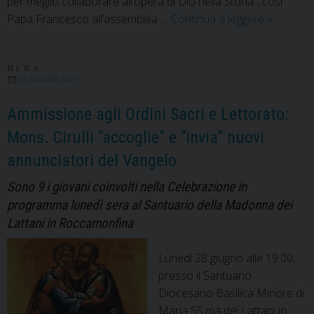
per meglio collaborare all’opera di Dio nella Storia”, così
Sinodo
Papa Francesco all’assemblea …
Continua a leggere
»
universal
Papa
Francesc
NEWS
25 GIUGNO 2021
apre
il
Ammissione agli Ordini Sacri e Lettorato:
cammino.
Mons. Cirulli “accoglie” e “invia” nuovi
Le
annunciatori del Vangelo
Diocesi
di
Sono 9 i giovani coinvolti nella Celebrazione in
Alife-
programma lunedì sera al Santuario della Madonna dei
Caiazzo
Lattani in Roccamonfina
e
Teano-
Lunedì 28 giugno alle 19.00,
Calvi
presso il Santuario
insieme
Diocesano Basilica Minore di
il
Maria SS.ma dei Lattani in