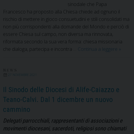
sinodale che Papa
Francesco ha proposto alla Chiesa chiede ad ognuno il
rischio di mettere in gioco consuetudini e stili consolidati ma
non più corrispondenti alla domande del Mondo e perciò di
essere Chiesa sul campo, non diversa ma rinnovata,
riformata secondo la sua vera forma: chiesa missionaria
Nella
che dialoga, partecipa e incontra …
Continua a leggere
»
Chiesa
da
protago
NEWS
27 NOVEMBRE 2021
non
da
Il Sinodo delle Diocesi di Alife-Caiazzo e
compar
Teano-Calvi. Dal 1 dicembre un nuovo
Il
cammino
percor
sinoda
Delegati parrocchiali, rappresentanti di associazioni e
di
movimenti diocesani, sacerdoti, religiosi sono chiamati
Alife-