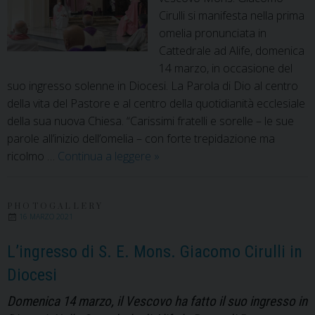
del
Cirulli si manifesta nella prima
Va
omelia pronunciata in
Cattedrale ad Alife, domenica
14 marzo, in occasione del
suo ingresso solenne in Diocesi. La Parola di Dio al centro
della vita del Pastore e al centro della quotidianità ecclesiale
della sua nuova Chiesa. “Carissimi fratelli e sorelle – le sue
parole all’inizio dell’omelia – con forte trepidazione ma
Mons.
ricolmo …
Continua a leggere
»
Giacomo
Cirulli
“benvenuto
PHOTOGALLERY
16 MARZO 2021
a
casa”
L’ingresso di S. E. Mons. Giacomo Cirulli in
Diocesi
Domenica 14 marzo, il Vescovo ha fatto il suo ingresso in