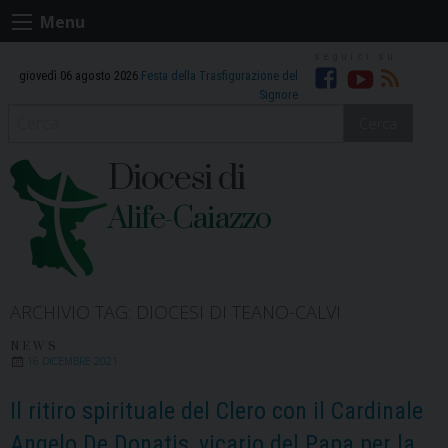
Skip
Menu
to
content
giovedì 06 agosto 2026
Festa della Trasfigurazione del
Facebook
Youtube
RSS
Signore
Cerca
Diocesi di
Alife-Caiazzo
ARCHIVIO TAG:
DIOCESI DI TEANO-CALVI
NEWS
16 DICEMBRE 2021
Il ritiro spirituale del Clero con il Cardinale
Angelo De Donatis, vicario del Papa per la