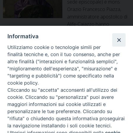
sede episcopale) e mons.
Orazio Francesco Piazza,
amministratore apostolico di
Alife-Caiazzo hanno
informato le Comunità della nomina (leggi il Bollettino). La
Informativa
Diocesi di Alife-Caiazzo accoglie il suo nuovo Pastore e da
lui si lascia guidare nel cammino di annuncio e testimonianza
Utilizziamo cookie o tecnologie simili per
del Vangelo, tra i poveri, gli ammalati, i giovani, le famiglie,
finalità tecniche e, con il tuo consenso, anche per
La
condividendo con la Chiesa di …
Continua a leggere
»
altre finalità ("interazioni e funzionalità semplici",
Diocesi
"miglioramento dell'esperienza", "misurazione" e
di
"targeting e pubblicità") come specificato nella
Alife-
cookie policy.
« Pagina precedente
2
Cliccando su "accetta" acconsenti all'utilizzo dei
Caiazzo
cookie. Cliccando su "personalizza" puoi avere
ha
maggiori informazioni sui cookie utilizzati e
Diocesi di Alife-Caiazzo
un
personalizzare le tue preferenze. Cliccando su
Via Angelo Scorciarini Coppola, 234
nuovo
"rifiuta" o chiudendo questa informativa proseguirai
Tel: 0823.786166 / 0823.912707
vescovo:
Email:
info@diocesialifecaiazzo.it
la navigazione installando i soli cookie tecnici.
è
Ulteriori informazioni sono disponibili nella
cookie