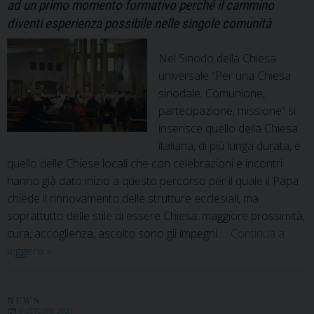
ad un primo momento formativo perché il cammino
Caiazz
diventi esperienza possibile nelle singole comunità
e
Teano-
Nel Sinodo della Chiesa
Calvi
universale “Per una Chiesa
sinodale. Comunione,
partecipazione, missione” si
inserisce quello della Chiesa
italiana, di più lunga durata, e
quello delle Chiese locali che con celebrazioni e incontri
hanno già dato inizio a questo percorso per il quale il Papa
chiede il rinnovamento delle strutture ecclesiali, ma
soprattutto delle stile di essere Chiesa: maggiore prossimità,
cura, accoglienza, ascolto sono gli impegni …
Continua a
Il
leggere
»
Sinodo
delle
Diocesi
NEWS
9 OTTOBRE 2021