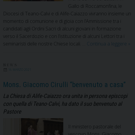
prossimo
Gallo di Roccamonfina, le
17
Diocesi di Teano-Calvi e di Alife-Caiazzo vivranno insieme un
ottobre
momento di comunione e di gioia con l’Ammissione tra i
candidati agli Ordini Sacri di alcuni giovani in formazione
verso il Sacerdozio e con l’istituzione di alcuni Lettori tra i
Am
seminaristi delle nostre Chiese locali. …
Continua a leggere
»
agli
Ord
Sac
NEWS
16 MARZO 2021
e
Let
Mons. Giacomo Cirulli “benvenuto a casa”
Mo
La Chiesa di Alife-Caiazzo ora unita in persona episcopi
Ciru
con quella di Teano-Calvi, ha dato il suo benvenuto al
“ac
e
Pastore
“inv
nuo
Il ministero pastorale del
ann
vescovo Mons. Giacomo