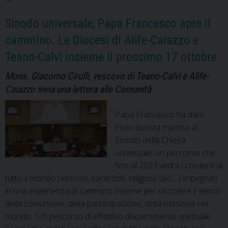
di
Alife-
Sinodo universale, Papa Francesco apre il
Caiazzo
cammino. Le Diocesi di Alife-Caiazzo e
e
Teano-Calvi insieme il prossimo 17 ottobre
Teano-
Calvi.
Mons. Giacomo Cirulli, vescovo di Teano-Calvi e Alife-
Dal
Caiazzo invia una lettera alle Comunità
1
dicembre
Papa Francesco ha dato
un
inizio questa mattina al
nuovo
Sinodo della Chiesa
cammino
universale: un percorso che
fino al 2023 vedrà i credenti di
tutto il mondo (Vescovi, sacerdoti, religiosi, laici…) impegnati
in una esperienza di cammino insieme per riscrivere il senso
della comunione, della partecipazione, della missione nel
mondo. “Un percorso di effettivo discernimento spirituale…