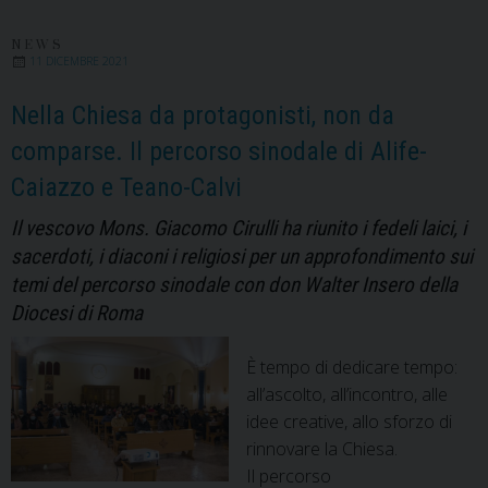
spirituale
del
NEWS
11 DICEMBRE 2021
Clero
con
Nella Chiesa da protagonisti, non da
il
comparse. Il percorso sinodale di Alife-
Cardinale
Caiazzo e Teano-Calvi
Angelo
De
Il vescovo Mons. Giacomo Cirulli ha riunito i fedeli laici, i
Donatis,
sacerdoti, i diaconi i religiosi per un approfondimento sui
vicario
temi del percorso sinodale con don Walter Insero della
del
Diocesi di Roma
Papa
per
È tempo di dedicare tempo:
la
all’ascolto, all’incontro, alle
città
idee creative, allo sforzo di
di
rinnovare la Chiesa.
Roma
Il percorso