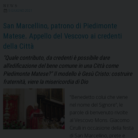
Gesù
NEWS
5 GIUGNO 2021
Cristo
è
San Marcellino, patrono di Piedimonte
più
Matese. Appello del Vescovo ai credenti
vicino
della Città
di
quanto
"Quale contributo, da credenti è possibile dare
immaginiamo
all'edificazione del bene comune in una Città come
Piedimonte Matese?" Il modello è Gesù Cristo: costruire
fraternità, viere la misericordia di Dio
“Benedetto colui che viene
nel nome del Signore”, le
parole di benvenuto rivolte
al Vescovo Mons. Giacomo
Cirulli in occasione della festa
di San Marcellino, prete e