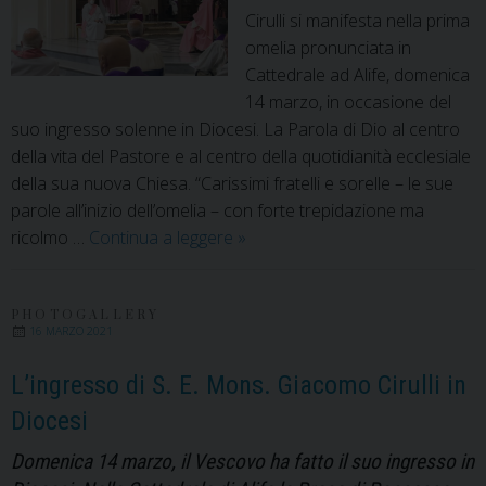
Cirulli si manifesta nella prima
omelia pronunciata in
Cattedrale ad Alife, domenica
14 marzo, in occasione del
suo ingresso solenne in Diocesi. La Parola di Dio al centro
della vita del Pastore e al centro della quotidianità ecclesiale
della sua nuova Chiesa. “Carissimi fratelli e sorelle – le sue
parole all’inizio dell’omelia – con forte trepidazione ma
Mons.
ricolmo …
Continua a leggere
»
Giacomo
Cirulli
“benvenuto
PHOTOGALLERY
16 MARZO 2021
a
casa”
L’ingresso di S. E. Mons. Giacomo Cirulli in
Diocesi
Domenica 14 marzo, il Vescovo ha fatto il suo ingresso in