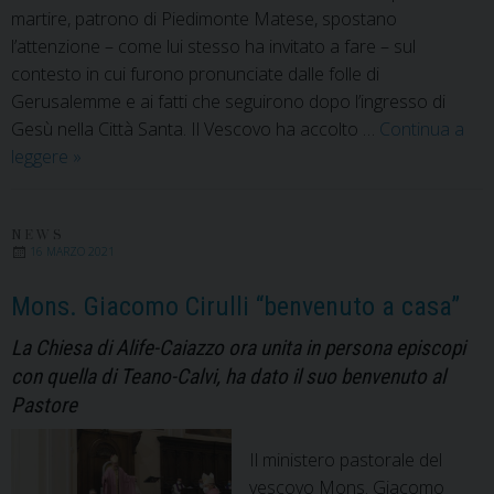
martire, patrono di Piedimonte Matese, spostano
l’attenzione – come lui stesso ha invitato a fare – sul
contesto in cui furono pronunciate dalle folle di
Gerusalemme e ai fatti che seguirono dopo l’ingresso di
Gesù nella Città Santa. Il Vescovo ha accolto …
Continua a
San
leggere
»
Marcellino,
patrono
di
NEWS
16 MARZO 2021
Piedimonte
Matese.
Mons. Giacomo Cirulli “benvenuto a casa”
Appello
La Chiesa di Alife-Caiazzo ora unita in persona episcopi
del
con quella di Teano-Calvi, ha dato il suo benvenuto al
Vescovo
ai
Pastore
credenti
della
Il ministero pastorale del
Città
vescovo Mons. Giacomo