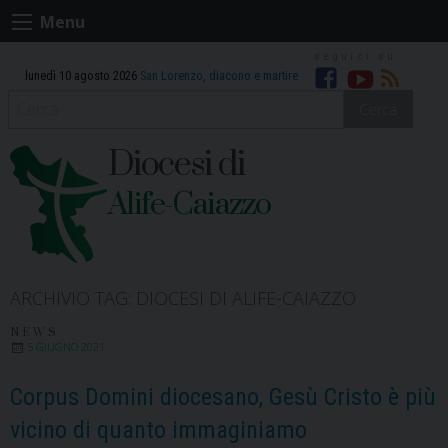
Skip
Menu
to
content
lunedì 10 agosto 2026
San Lorenzo, diacono e martire
Facebook
Youtube
RSS
Cerca
Diocesi di
Alife-Caiazzo
ARCHIVIO TAG:
DIOCESI DI ALIFE-CAIAZZO
NEWS
5 GIUGNO 2021
Corpus Domini diocesano, Gesù Cristo è più
vicino di quanto immaginiamo