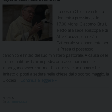
La nostra Chiesa è in festa:
domenica prossima, alle
17.00 Mons. Giacomo Cirulli,
eletto alla sede episcopale di
Alife-Caiazzo, entrerà in
Cattedrale solennemente per
la Presa di possesso
canonico e l’inizio del suo ministero pastorale. A causa delle
misure antiCovid che impediscono assembramenti e
impongono severe norme di sicurezza e un numero bel
limitato di posti a sedere nelle chiese dallo scorso maggio, la
La
Diocesi …
Continua a leggere
»
Diocesi
accoglie
Mons.
NEWS
26 FEBBRAIO 2021
Giacomo
Cirulli.